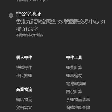
午飯時間12:30pm-2pm
辦公室地址
香港九龍灣宏照道 33 號國際交易中心 31
樓 3109室
不提供門市收件服務
個人寄件
寄件工具
快遞寄件
運費計算
移民搬運
運單追蹤
電池轉換器
商業物流
關稅計算
網店物流
禁運物品清單
貨飛雲倉
偏遠地區查詢