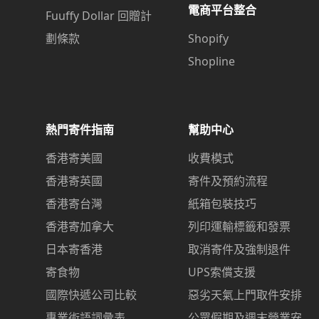
電商平台整合
Fuuffy Dollar 回贈計
劃條款
Shopify
Shopline
熱門寄件指南
幫助中心
香港寄美國
收費模式
香港寄英國
寄件及預約流程
香港寄台灣
紙箱包裝技巧
香港寄加拿大
列印運輸標籤和發票
日本寄香港
取消寄件及強制退件
寄食物
UPS索償支援
國際快遞公司比較
惡劣天氣上門取件安排
專業術語詞彙表
公眾假期及週末營業安