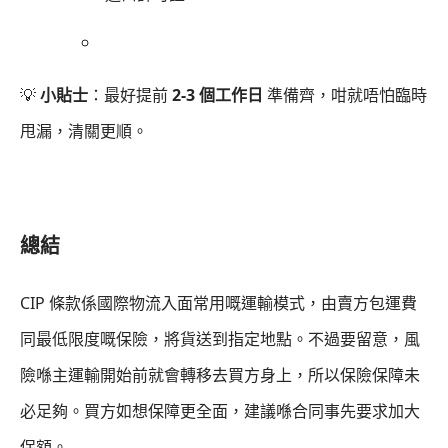
💡
小貼士
：最好提前
2-3 個工作日
準備齊，咁就唔怕臨時
甩漏，清關更順。
總結
CIP 條款係國際物流入面常用嘅運輸模式，由賣方包運費
同最低限度嘅保險，將貨送到指定地點。不過要留意，風
險喺主運輸開始前就會轉移去買方身上，所以保險保障未
必足夠。買方如想保障更全面，建議喺合同事先要求加大
保額。