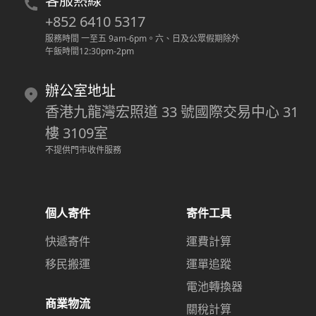
客服熱線
+852 6410 5317
服務時間 一至五 9am-6pm
。
六、日及公眾假期除外
午飯時間12:30pm-2pm
辦公室地址
香港九龍灣宏照道 33 號國際交易中心 31
樓 3109室
不提供門市收件服務
個人寄件
寄件工具
快遞寄件
運費計算
移民搬運
運單追蹤
電池轉換器
商業物流
關稅計算