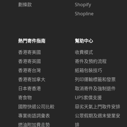
劃條款
Shopify
Shopline
熱門寄件指南
幫助中心
香港寄美國
收費模式
香港寄英國
寄件及預約流程
香港寄台灣
紙箱包裝技巧
香港寄加拿大
列印運輸標籤和發票
日本寄香港
取消寄件及強制退件
寄食物
UPS索償支援
國際快遞公司比較
惡劣天氣上門取件安排
專業術語詞彙表
公眾假期及週末營業安
燃油附加費走勢
排