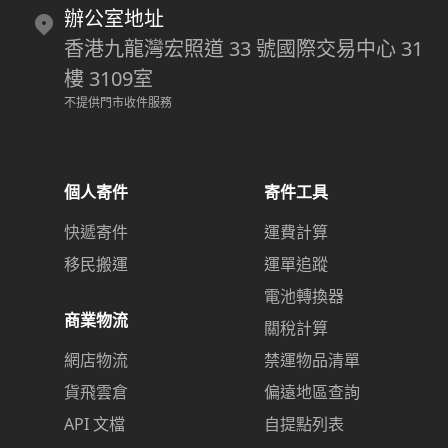
辦公室地址
香港九龍灣宏照道 33 號國際交易中心 31
樓 3109室
不提供門市收件服務
個人寄件
寄件工具
快遞寄件
運費計算
移民搬運
運單追蹤
電池轉換器
商業物流
關稅計算
網店物流
禁運物品清單
貨飛雲倉
偏遠地區查詢
API 文檔
自提點列表