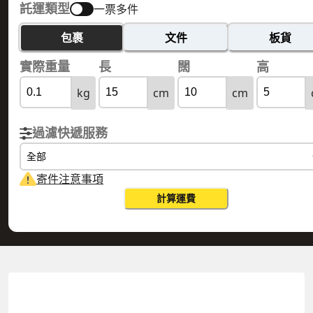
託運類型
一票多件
包裹
文件
板貨
實際重量
長
闊
高
kg
cm
cm
過濾快遞服務
全部
寄件注意事項
計算運費
CANARY ISLANDS 加那利群島
HONG KONG 香港
實際重量
0.1
公斤
體積重量
0.15
公斤
計費重量
0.15
公斤
更改搜尋