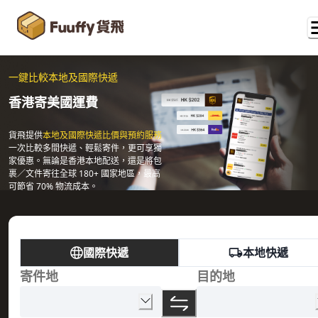
一鍵比較本地及國際快遞
香港寄美國運費
貨飛提供
本地及國際快遞比價與預約服務
一次比較多間快遞、輕鬆寄件，更可享獨
家優惠。無論是香港本地配送，還是將包
裹／文件寄往全球 180+ 國家地區，最高
可節省 70% 物流成本。
國際快遞
本地快遞
寄件地
目的地