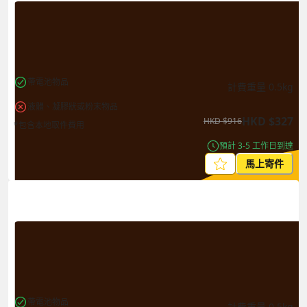
帶電池物品
計費重量
0.5
kg
液體、凝膠狀或粉末物品
HKD
$
327
HKD
$
916
*包含本地取件費用
預計 3-5 工作日到達
馬上寄件
帶電池物品
計費重量
0.5
kg