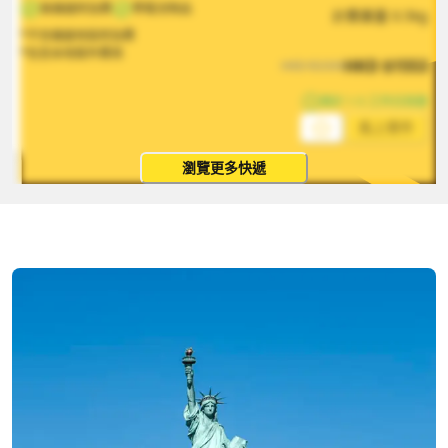
無偏遠附加費
帶電池物品
計費重量
0.5
kg
*不含偏遠地區附加費
*包含本地取件費用
HKD
$
1553
HKD
$
2330
預計 1-5 工作日到達
馬上寄件
瀏覽更多快遞