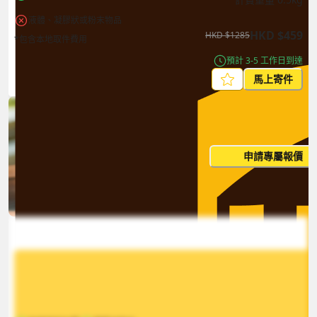
液體、凝膠狀或粉末物品
HKD
$
459
HKD
$
1285
*包含本地取件費用
預計 3-5 工作日到達
馬上寄件
每月出貨量大？這個價格並非
申請專屬報價
您的最終價