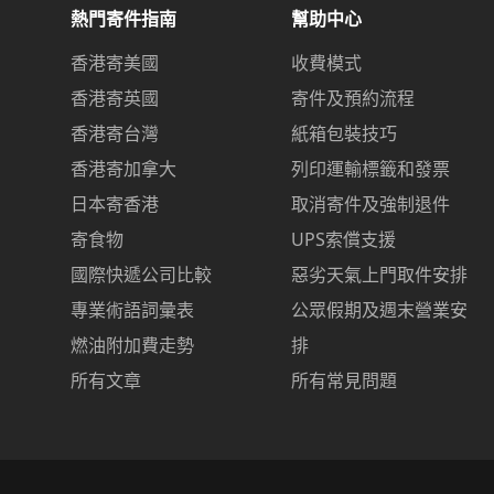
熱門寄件指南
幫助中心
香港寄美國
收費模式
香港寄英國
寄件及預約流程
香港寄台灣
紙箱包裝技巧
香港寄加拿大
列印運輸標籤和發票
日本寄香港
取消寄件及強制退件
寄食物
UPS索償支援
國際快遞公司比較
惡劣天氣上門取件安排
專業術語詞彙表
公眾假期及週末營業安
燃油附加費走勢
排
所有文章
所有常見問題