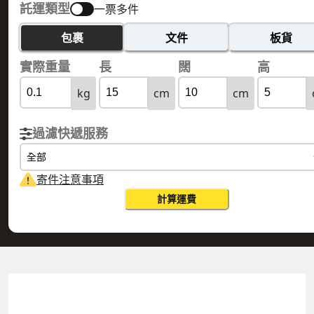
託運類型
一票多件
包裹
文件
板貨
實際重量
長
闊
高
kg
cm
cm
過濾快遞服務
全部
寄件注意事項
計算運費
ETHIOPIA 埃塞俄比亞
HONG KONG 香港
實際重量
0.1
公斤
體積重量
0.15
公斤
計費重量
0.15
公斤
更改搜尋