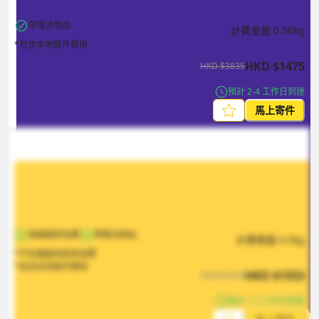
帶電池物品
計費重量
0.50
kg
*包含本地取件費用
HKD
$
1475
HKD
$
3835
預計 2-4 工作日到達
馬上寄件
無偏遠附加費
帶電池物品
計費重量
0.5
kg
*不含偏遠地區附加費
*包含本地取件費用
HKD
$
1553
HKD
$
2330
預計 1-5 工作日到達