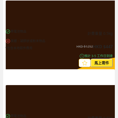
帶電池物品
計費重量
0.5
kg
液體、凝膠狀或粉末物品
HKD
$
447
HKD
$
1252
*包含本地取件費用
預計 3-5 工作日到達
馬上寄件
帶電池物品
計費重量
0.5
kg