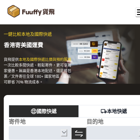
一鍵比較本地及國際快遞
香港寄美國運費
貨飛提供
本地及國際快遞比價與預約服務
一次比較多間快遞、輕鬆寄件，更可享獨
家優惠。無論是香港本地配送，還是將包
裹／文件寄往全球 180+ 國家地區，最高
可節省 70% 物流成本。
國際快遞
本地快遞
寄件地
目的地