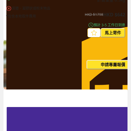
液體、凝膠狀或粉末物品
HKD
$
642
HKD
$
1798
*包含本地取件費用
預計 3-5 工作日到達
馬上寄件
每月出貨量大？這個價格並非
申請專屬報價
您的最終價