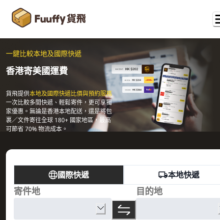
一鍵比較本地及國際快遞
香港寄美國運費
貨飛提供
本地及國際快遞比價與預約服務
一次比較多間快遞、輕鬆寄件，更可享獨
家優惠。無論是香港本地配送，還是將包
裹／文件寄往全球 180+ 國家地區，最高
可節省 70% 物流成本。
國際快遞
本地快遞
寄件地
目的地