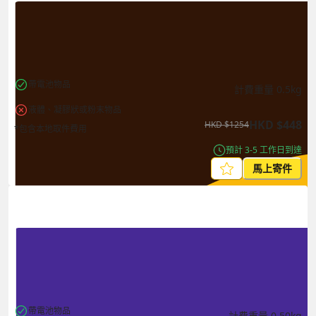
帶電池物品
計費重量
0.5
kg
液體、凝膠狀或粉末物品
HKD
$
448
HKD
$
1254
*包含本地取件費用
預計 3-5 工作日到達
馬上寄件
帶電池物品
計費重量
0.50
kg