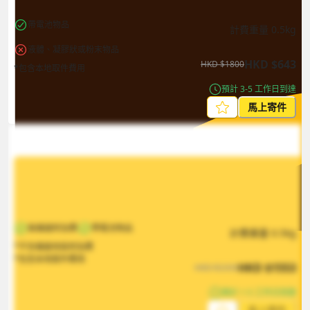
帶電池物品
計費重量
0.5
kg
液體、凝膠狀或粉末物品
HKD
$
643
HKD
$
1800
*包含本地取件費用
預計 3-5 工作日到達
馬上寄件
無偏遠附加費
帶電池物品
計費重量
0.5
kg
*不含偏遠地區附加費
*包含本地取件費用
HKD
$
1553
HKD
$
2330
預計 1-5 工作日到達