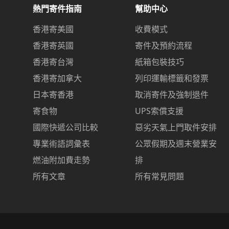
熱門寄件指南
幫助中心
香港寄美國
收費模式
香港寄英國
寄件及預約流程
香港寄台灣
紙箱包裝技巧
香港寄加拿大
列印運輸標籤和發票
日本寄香港
取消寄件及強制退件
寄食物
UPS索償支援
國際快遞公司比較
惡劣天氣上門取件安排
專業術語詞彙表
公眾假期及週末營業安
燃油附加費走勢
排
所有文章
所有常見問題