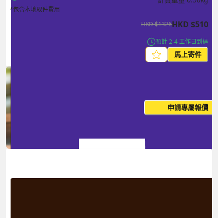
*包含本地取件費用
HKD
$
510
HKD
$
1326
預計 2-4 工作日到達
馬上寄件
每月出貨量大？這個價格並非
申請專屬報價
您的最終價