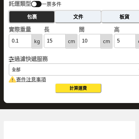
託運類型
一票多件
包裹
文件
板貨
實際重量
長
闊
高
kg
cm
cm
過濾快遞服務
全部
寄件注意事項
計算運費
NEW CALEDONIA 新喀里多尼亞
HONG KONG 香港
實際重量
0.1
公斤
體積重量
0.15
公斤
計費重量
0.15
公斤
更改搜尋