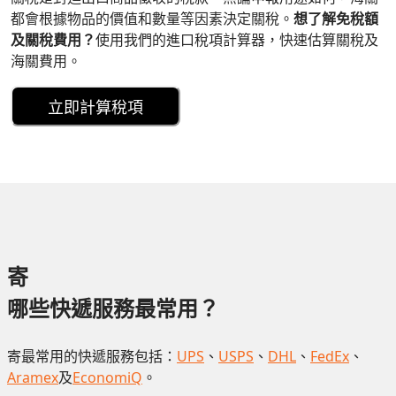
都會根據物品的價值和數量等因素決定關稅。
想了解免稅額
及關稅費用？
使用我們的進口稅項計算器，快速估算關稅及
海關費用。
立即計算稅項
寄
哪些快遞服務最常用？
寄最常用的快遞服務包括：
UPS
、
USPS
、
DHL
、
FedEx
、
Aramex
及
EconomiQ
。