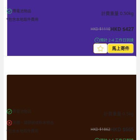
帶電池物品
計費重量
0.50
kg
*包含本地取件費用
HKD
$
427
HKD
$
1110
預計 2-4 工作日到達
馬上寄件
帶電池物品
計費重量
0.5
kg
液體、凝膠狀或粉末物品
HKD
$
665
HKD
$
1862
*包含本地取件費用