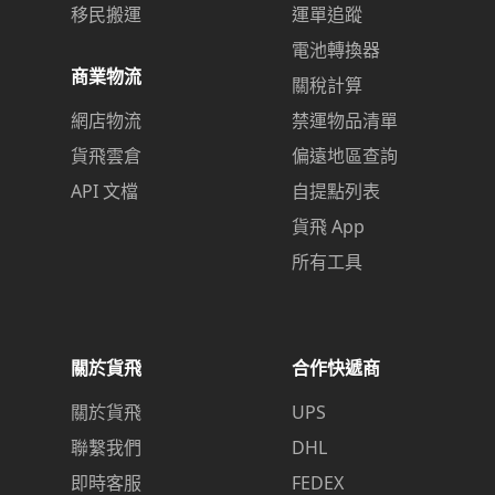
移民搬運
運單追蹤
電池轉換器
商業物流
關稅計算
網店物流
禁運物品清單
貨飛雲倉
偏遠地區查詢
API 文檔
自提點列表
貨飛 App
所有工具
關於貨飛
合作快遞商
關於貨飛
UPS
聯繫我們
DHL
即時客服
FEDEX