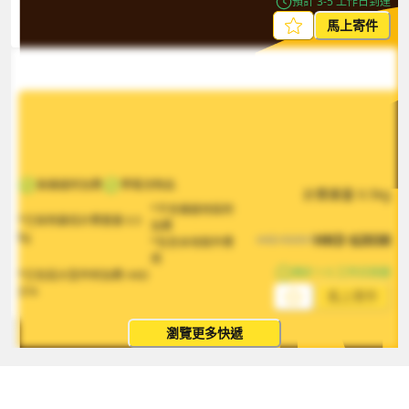
預計 3-5 工作日到達
馬上寄件
無偏遠附加費
帶電池物品
計費重量
0.5
kg
*不含偏遠地區附
*已採用最低計費重量
0.5
加費
kg
HKD
$
2038
HKD
$
3057
*包含本地取件費
用
預計 1-5 工作日到達
*已包括大型件附加費
HKD
374
馬上寄件
瀏覽更多快遞