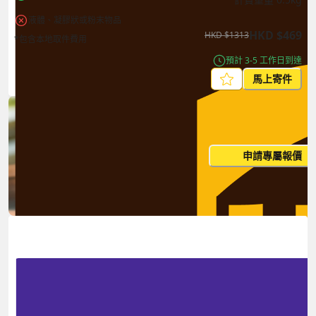
液體、凝膠狀或粉末物品
HKD
$
469
HKD
$
1313
*包含本地取件費用
預計 3-5 工作日到達
馬上寄件
每月出貨量大？這個價格並非
申請專屬報價
您的最終價