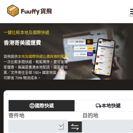
一鍵比較本地及國際快遞
香港寄美國運費
貨飛提供
本地及國際快遞比價與預約服務
一次比較多間快遞、輕鬆寄件，更可享獨
家優惠。無論是香港本地配送，還是將包
裹／文件寄往全球 180+ 國家地區，最高
可節省 70% 物流成本。
國際快遞
本地快遞
寄件地
目的地