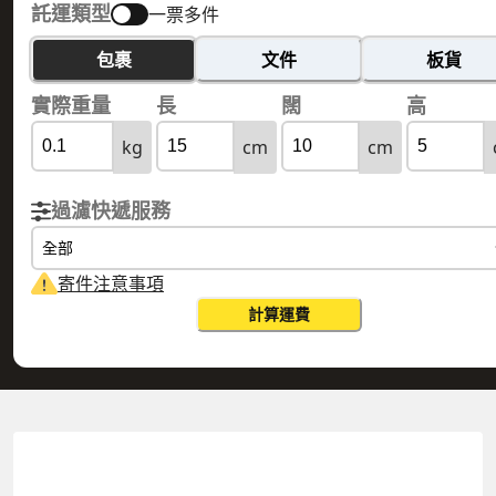
託運類型
一票多件
包裹
文件
板貨
實際重量
長
闊
高
kg
cm
cm
過濾快遞服務
全部
寄件注意事項
計算運費
JORDAN 約旦
HONG KONG 香港
實際重量
0.1
公斤
體積重量
0.15
公斤
計費重量
0.15
公斤
更改搜尋