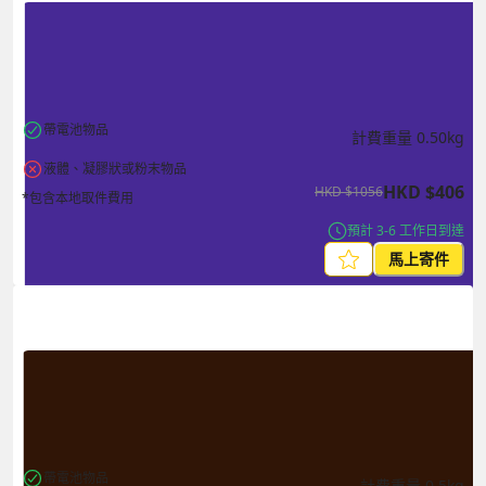
帶電池物品
計費重量
0.50
kg
液體、凝膠狀或粉末物品
HKD
$
406
HKD
$
1056
*包含本地取件費用
預計 3-6 工作日到達
馬上寄件
帶電池物品
計費重量
0.5
kg