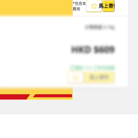
*包含本地取件
馬上寄件
費用
計費重量
0.1
kg
HKD
$
609
預計 3-5 工作日到達
馬上寄件