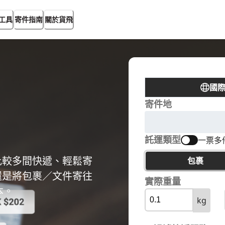
工具
寄件指南
關於貨飛
國
寄件地
託運類型
一票多
比較多間快遞、輕鬆寄
包裹
還是將包裹／文件寄往
實際重量
本。
kg