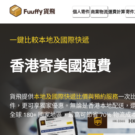
運費計算
個人寄件
商業物流
寄件
一鍵比較本地及國際快遞
香港寄美國運費
貨飛提供
本地及國際快遞比價與預約服務
一次
件，更可享獨家優惠。無論是香港本地配送，
全球 180+ 國家地區，最高可節省 70% 物流成