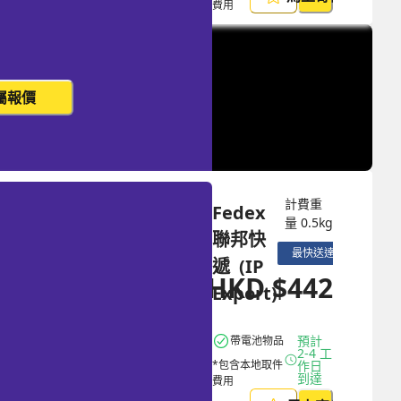
費用
屬報價
計費重
Fedex 
量
0.5
kg
聯邦快
最快送達
遞  (IP 
HKD
$
442
HKD
$
1149
Export)
預計 
帶電池物品
2-4 工
*包含本地取件
作日
到達
費用