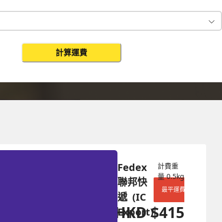
計算運費
更改搜尋
Fedex 
計費重
量
0.5
kg
聯邦快
最平運費
遞  (IC 
HKD
$
415
Export)
HKD
$
1079