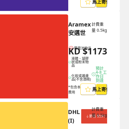
馬上寄件
Aramex 
計費重
量
0.5
kg
安邁世
HKD
$
1173
帶電池物品
液體、凝膠
狀或粉末物
品
預計 
4-8 工
化妝或護膚
作日
品(不含酒精)
到達
*包含本地取件
馬上寄件
費用
計費重
DHL 
量
0.5
kg
節省 $
591
(I)