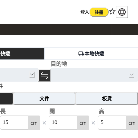
登入
註冊
際快遞
本地快遞
目的地
件
文件
板貨
長
闊
高
cm
cm
cm