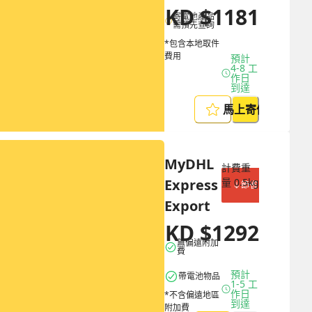
HKD
$
1181
HKD
$
1772
寄電池產品
需預先查詢
*包含本地取件
費用
預計 
4-8 工
作日
到達
馬上寄件
MyDHL 
計費重
Express 
量
0.5
kg
節省 $
646
Export
HKD
$
1292
HKD
$
1938
無偏遠附加
費
預計 
帶電池物品
1-5 工
作日
*不含偏遠地區
到達
附加費