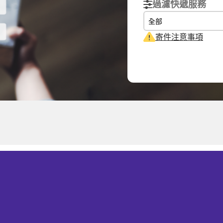
過濾快遞服務
全部
寄件注意事項
體積重量
計費重量
0.15
kg
0.15
kg