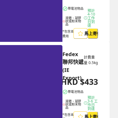
帶電池物品
預計 
4-10 
工作
液體、凝膠
狀或粉末物
日到
品
達
*包含本地取件
馬上寄件
費用
Fedex 
計費重
聯邦快遞 
量
0.5
kg
(IE 
Export)
HKD
$
433
HKD
$
1126
帶電池物品
預計 
3-6 工
液體、凝膠
狀或粉末物
作日
品
到達
*包含本地取件
馬上寄件