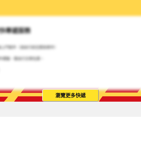
特快專遞服務
無上門取件（須自行前往郵局寄件）
件標籤，需自行交寄包裹。
瀏覽更多快遞