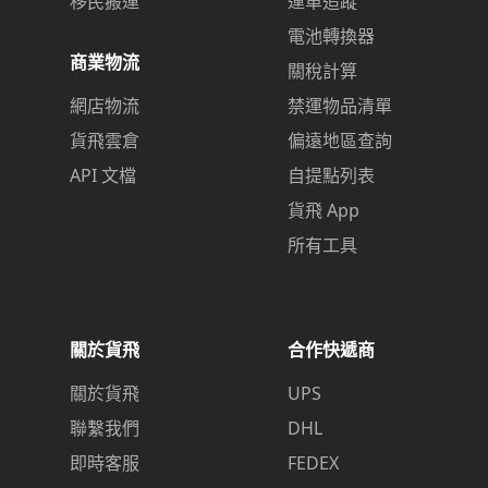
移民搬運
運單追蹤
電池轉換器
商業物流
關稅計算
網店物流
禁運物品清單
貨飛雲倉
偏遠地區查詢
API 文檔
自提點列表
貨飛 App
所有工具
關於貨飛
合作快遞商
關於貨飛
UPS
聯繫我們
DHL
即時客服
FEDEX