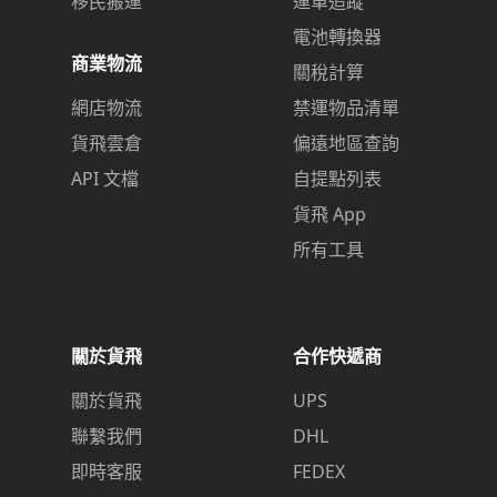
移民搬運
運單追蹤
電池轉換器
商業物流
關稅計算
網店物流
禁運物品清單
貨飛雲倉
偏遠地區查詢
API 文檔
自提點列表
貨飛 App
所有工具
關於貨飛
合作快遞商
關於貨飛
UPS
聯繫我們
DHL
即時客服
FEDEX