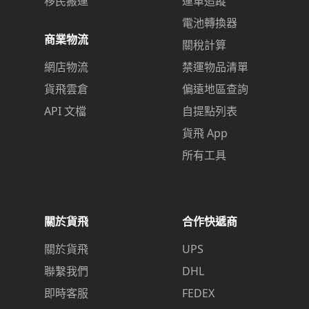
移民搬運
運單追蹤
電池轉換器
商業物流
關稅計算
網店物流
禁運物品清單
貨飛雲倉
偏遠地區查詢
API 文檔
自提點列表
貨飛 App
所有工具
關於貨飛
合作快遞商
關於貨飛
UPS
聯繫我們
DHL
即時客服
FEDEX