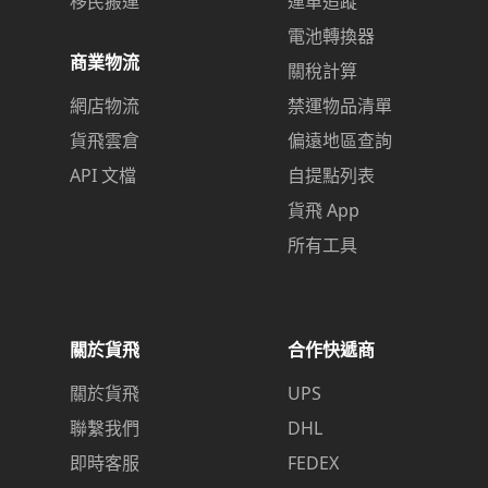
移民搬運
運單追蹤
電池轉換器
商業物流
關稅計算
網店物流
禁運物品清單
貨飛雲倉
偏遠地區查詢
API 文檔
自提點列表
貨飛 App
所有工具
關於貨飛
合作快遞商
關於貨飛
UPS
聯繫我們
DHL
即時客服
FEDEX