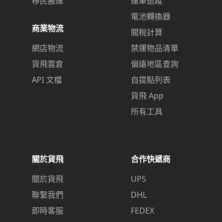
移民搬運
運單追蹤
電池轉換器
商業物流
關稅計算
網店物流
禁運物品清單
貨飛雲倉
偏遠地區查詢
API 文檔
自提點列表
貨飛 App
所有工具
關於貨飛
合作快遞商
關於貨飛
UPS
聯繫我們
DHL
即時客服
FEDEX