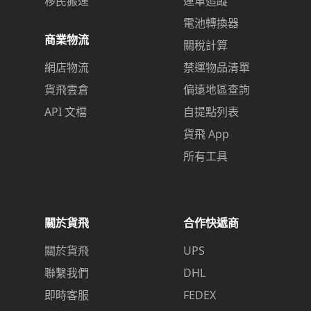
移民搬運
運單追蹤
電池轉換器
商業物流
關稅計算
網店物流
禁運物品清單
貨飛雲倉
偏遠地區查詢
API 文檔
自提點列表
貨飛 App
所有工具
關於貨飛
合作快遞商
關於貨飛
UPS
聯繫我們
DHL
即時客服
FEDEX