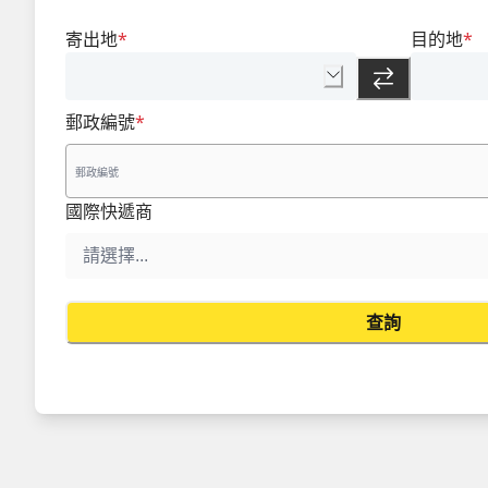
寄出地
*
目的地
*
郵政編號
*
國際快遞商
查詢