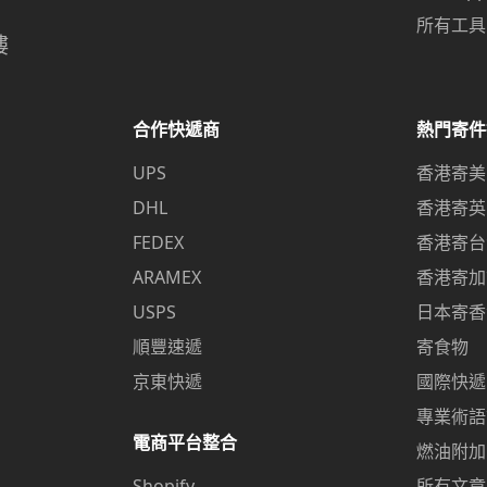
所有工具
樓
合作快遞商
熱門寄件
UPS
香港寄美
DHL
香港寄英
FEDEX
香港寄台
ARAMEX
香港寄加
USPS
日本寄香
順豐速遞
寄食物
京東快遞
國際快遞
專業術語
電商平台整合
燃油附加
Shopify
所有文章