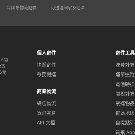
年國際物流經驗
可送達國家及地區
個人寄件
寄件工具
16間
快遞寄件
運費計算
及寄
及地
移民搬運
運單追蹤
電池轉換
商業物流
關稅計算
網店物流
禁運物品
貨飛雲倉
偏遠地區
API 文檔
自提點列
貨飛 Ap