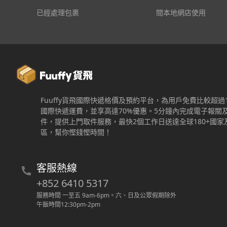
已經處理包裹
間本地網店使用
Fuuffy貨飛國際快遞格價及預約平台，為用戶免費比較超過
國際快遞運費，並享高達70%優惠。5分鐘內完成電子報關
件，提供上門取件服務，最快2個工作日送達全球180+國家
區，幫你慳錢慳時間！
客服熱線
+852 6410 5317
服務時間 一至五 9am-6pm
。
六、日及公眾假期除外
午飯時間12:30pm-2pm