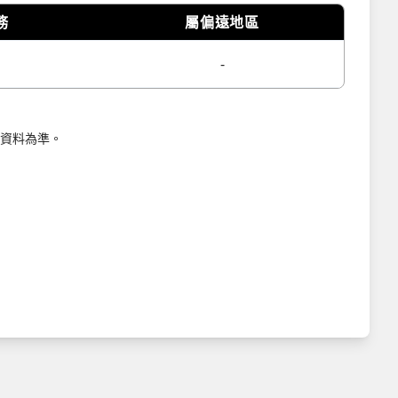
務
屬偏遠地區
-
資料為準。