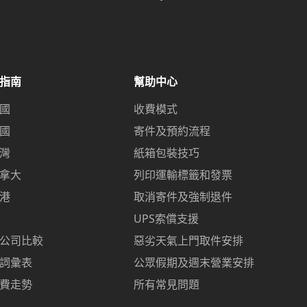
指南
幫助中心
國
收費模式
國
寄件及預約流程
灣
紙箱包裝技巧
拿大
列印運輸標籤和發票
港
取消寄件及強制退件
UPS索償支援
公司比較
惡劣天氣上門取件安排
詞彙表
公眾假期及週末營業安排
費走勢
所有常見問題