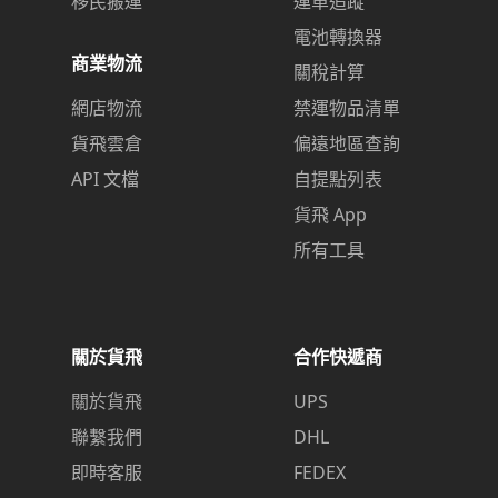
移民搬運
運單追蹤
電池轉換器
商業物流
關稅計算
網店物流
禁運物品清單
貨飛雲倉
偏遠地區查詢
API 文檔
自提點列表
貨飛 App
所有工具
關於貨飛
合作快遞商
關於貨飛
UPS
聯繫我們
DHL
即時客服
FEDEX