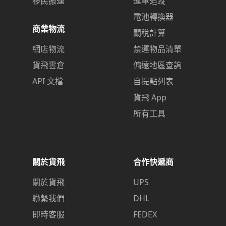
移民搬運
運單追蹤
電池轉換器
商業物流
關稅計算
網店物流
禁運物品清單
貨飛雲倉
偏遠地區查詢
API 文檔
自提點列表
貨飛 App
所有工具
關於貨飛
合作快遞商
關於貨飛
UPS
聯繫我們
DHL
即時客服
FEDEX