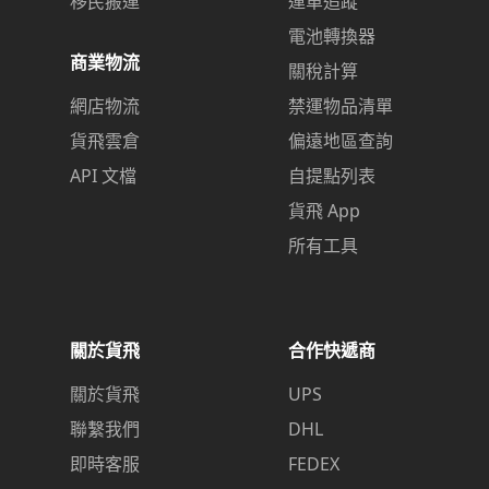
移民搬運
運單追蹤
電池轉換器
商業物流
關稅計算
網店物流
禁運物品清單
貨飛雲倉
偏遠地區查詢
API 文檔
自提點列表
貨飛 App
所有工具
關於貨飛
合作快遞商
關於貨飛
UPS
聯繫我們
DHL
即時客服
FEDEX