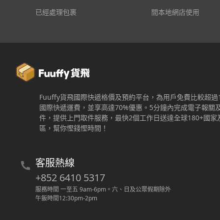
已經處理包裹
間本地網店使用
Fuuffy貨飛國際快遞格價及預約平台，為用戶免費比較超過
國際快遞運費，並享高達70%優惠。5分鐘內完成電子報關
件，提供上門取件服務，最快2個工作日送達全球180+國家
區，幫你慳錢慳時間！
客服熱線
+852 6410 5317
服務時間 一至五 9am-6pm
。
六、日及公眾假期除外
午飯時間12:30pm-2pm