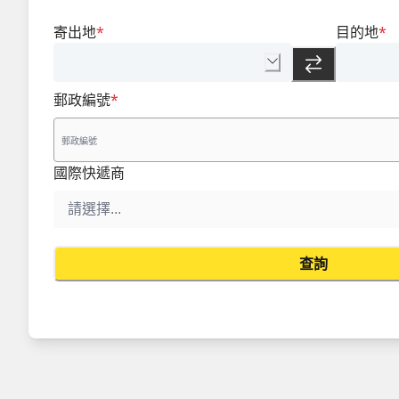
寄出地
*
目的地
*
郵政編號
*
國際快遞商
查詢