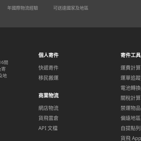
年國際物流經驗
可送達國家及地區
個人寄件
寄件工具
16間
快遞寄件
運費計算
及寄
及地
移民搬運
運單追蹤
電池轉換
商業物流
關稅計算
網店物流
禁運物品
貨飛雲倉
偏遠地區
API 文檔
自提點列
貨飛 Ap