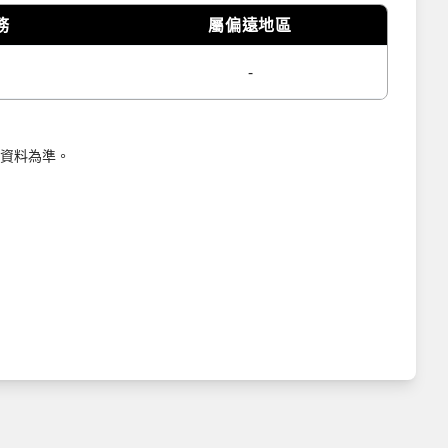
務
屬偏遠地區
-
資料為準。