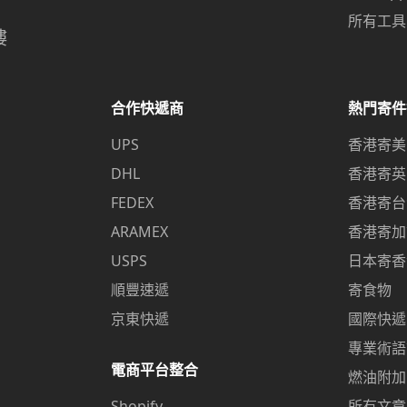
所有工具
樓
合作快遞商
熱門寄件
UPS
香港寄美
DHL
香港寄英
FEDEX
香港寄台
ARAMEX
香港寄加
USPS
日本寄香
順豐速遞
寄食物
京東快遞
國際快遞
專業術語
電商平台整合
燃油附加
Shopify
所有文章