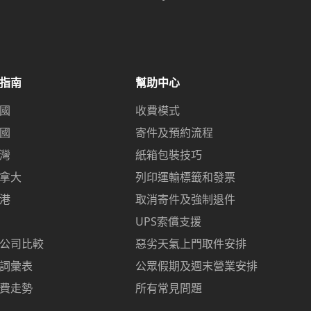
指南
幫助中心
國
收費模式
國
寄件及預約流程
灣
紙箱包裝技巧
拿大
列印運輸標籤和發票
港
取消寄件及強制退件
UPS索償支援
公司比較
惡劣天氣上門取件安排
詞彙表
公眾假期及週末營業安排
費走勢
所有常見問題