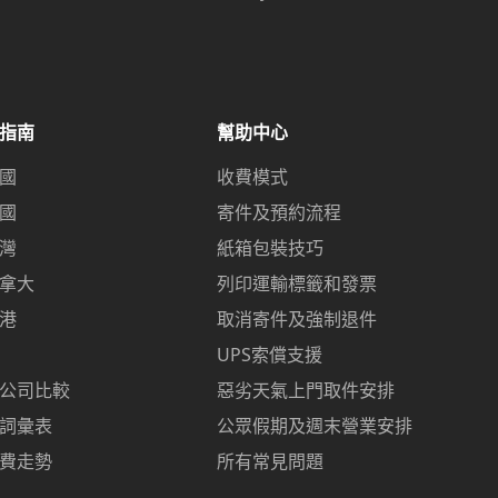
指南
幫助中心
國
收費模式
國
寄件及預約流程
灣
紙箱包裝技巧
拿大
列印運輸標籤和發票
港
取消寄件及強制退件
UPS索償支援
公司比較
惡劣天氣上門取件安排
詞彙表
公眾假期及週末營業安排
費走勢
所有常見問題