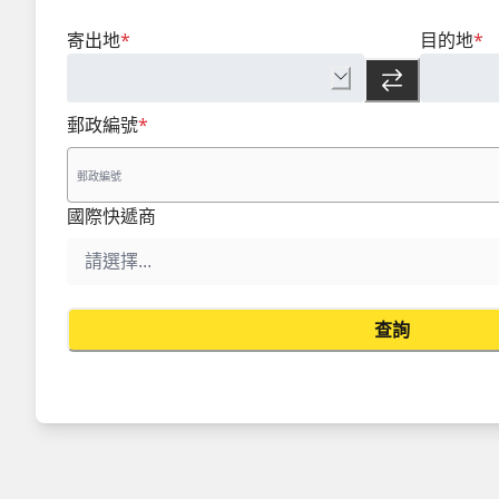
寄出地
*
目的地
*
郵政編號
*
國際快遞商
查詢