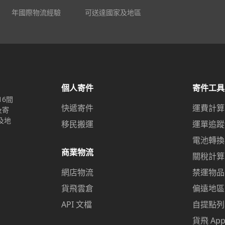
年國際物流經驗
可送達國家及地區
個人寄件
寄件工具
16間
快遞寄件
運費計算
及寄
及地
移民搬運
運單追蹤
電池轉換
商業物流
關稅計算
網店物流
禁運物品
貨飛雲倉
偏遠地區
API 文檔
自提點列
貨飛 Ap