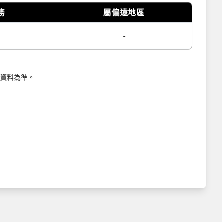
務
屬偏遠地區
-
資料為準。