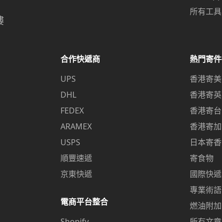
所有工具
樓
合作快遞商
熱門寄件
UPS
香港寄美
DHL
香港寄英
FEDEX
香港寄台
ARAMEX
香港寄加
USPS
日本寄香
順豐速遞
寄食物
京東快遞
國際快遞
專業術語
電商平台整合
燃油附加
Shopify
所有文章