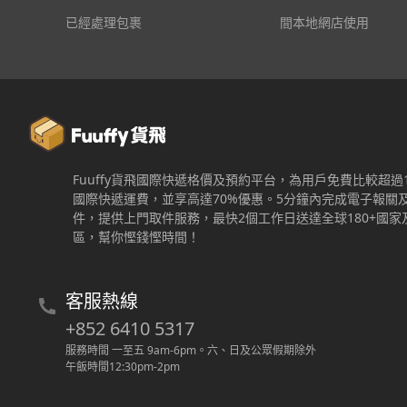
已經處理包裹
間本地網店使用
Fuuffy貨飛國際快遞格價及預約平台，為用戶免費比較超過
國際快遞運費，並享高達70%優惠。5分鐘內完成電子報關
件，提供上門取件服務，最快2個工作日送達全球180+國家
區，幫你慳錢慳時間！
客服熱線
+852 6410 5317
服務時間 一至五 9am-6pm
。
六、日及公眾假期除外
午飯時間12:30pm-2pm