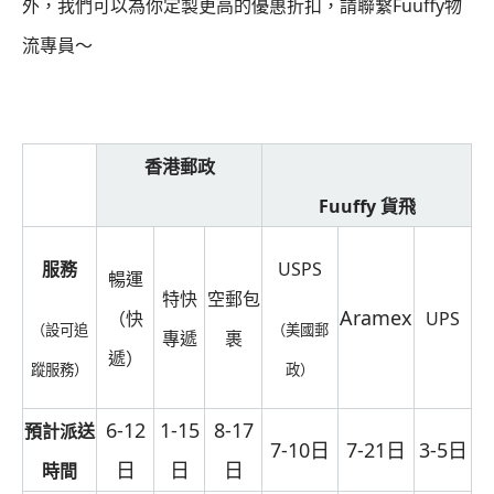
外，我們可以為你定製更高的優惠折扣，請聯繫Fuuffy物
流專員～
香港郵政
Fuuffy 貨飛
服務
USPS
暢運
特快
空郵包
Aramex
（快
UPS
（設可追
（美國郵
專遞
裹
遞）
蹤服務）
政）
6-12
1-15
8-17
預計派送
7-10日
7-21日
3-5日
日
日
日
時間