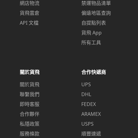
網店物流
禁運物品清單
貨飛雲倉
偏遠地區查詢
API 文檔
自提點列表
貨飛 App
所有工具
關於貨飛
合作快遞商
關於貨飛
UPS
聯繫我們
DHL
即時客服
FEDEX
合作夥伴
ARAMEX
私隱政策
USPS
服務條款
順豐速遞