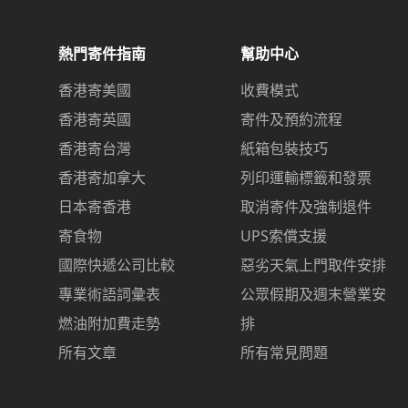
熱門寄件指南
幫助中心
香港寄美國
收費模式
香港寄英國
寄件及預約流程
香港寄台灣
紙箱包裝技巧
香港寄加拿大
列印運輸標籤和發票
日本寄香港
取消寄件及強制退件
寄食物
UPS索償支援
國際快遞公司比較
惡劣天氣上門取件安排
專業術語詞彙表
公眾假期及週末營業安
燃油附加費走勢
排
所有文章
所有常見問題