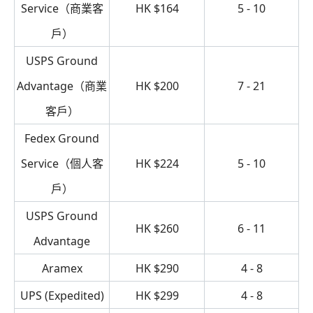
Service（商業客
HK $164
5 - 10
戶）
USPS Ground
Advantage（商業
HK $200
7 - 21
客戶）
Fedex Ground
Service（個人客
HK $224
5 - 10
戶）
USPS Ground
HK $260
6 - 11
Advantage
Aramex
HK $290
4 - 8
UPS (Expedited)
HK $299
4 - 8