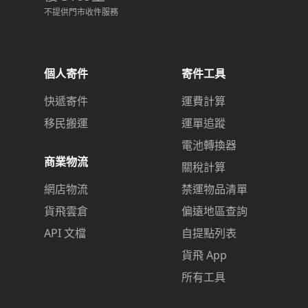
不提供門市收件服務
個人寄件
寄件工具
快遞寄件
運費計算
移民搬運
運單追蹤
電池轉換器
商業物流
關稅計算
網店物流
禁運物品清單
貨飛雲倉
偏遠地區查詢
API 文檔
自提點列表
貨飛 App
所有工具