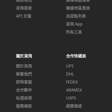
網店物流
禁運物品清單
貨飛雲倉
偏遠地區查詢
API 文檔
自提點列表
貨飛 App
所有工具
關於貨飛
合作快遞商
關於貨飛
UPS
聯繫我們
DHL
即時客服
FEDEX
合作夥伴
ARAMEX
私隱政策
USPS
服務條款
順豐速遞