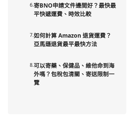
6
.
寄BNO申請文件邊間好？最快最
平快遞運費、時效比較
7
.
如何計算 Amazon 退貨運費？
亞馬遜退貨最平最快方法
8
.
可以寄藥、保健品、維他命到海
外嗎？包稅包清關、寄送限制一
覽