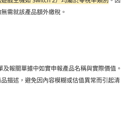
戲主機如 Switch 2）均屬於零稅率類別
。因
均無需就該產品額外繳稅。
需在運單及報關單據中如實申報產品名稱與實際價值。
商品描述，避免因內容模糊或估值異常而引起清