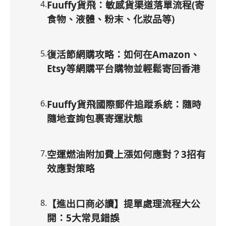
4
.
Fuuffy貨飛：敏感貨渠道落單流程(寄
食物、液體、粉末、化妝品等)
5
.
復活節網購攻略：如何在Amazon、
Etsy等網購平台購物並輕鬆寄回香港
6
.
Fuuffy貨飛國際郵件追蹤系統：隨時
隨地查詢包裹寄運狀態
7
.
空運燃油附加費上漲如何應對？3招有
效應對策略
8
.
【進出口商必讀】提單處理流程大公
開：5大常見錯誤