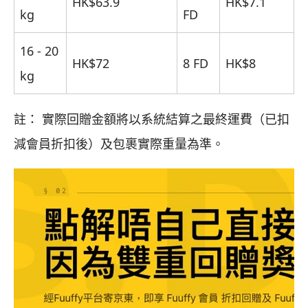
HK$63.9
HK$7.1
kg
FD
16 - 20
HK$72
8 FD
HK$8
kg
註： 實際回贈金額將以系統結算之最終運費（已扣
減會員折扣後）及包裹實際重量為準。