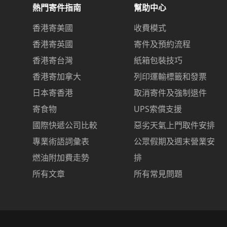
熱門寄件指南
幫助中心
香港寄美國
收費模式
香港寄英國
寄件及預約流程
香港寄台灣
紙箱包裝技巧
香港寄加拿大
列印運輸標籤和發票
日本寄香港
取消寄件及強制退件
寄食物
UPS索償支援
國際快遞公司比較
惡劣天氣上門取件安排
專業術語詞彙表
公眾假期及週末營業安
燃油附加費走勢
排
所有文章
所有常見問題