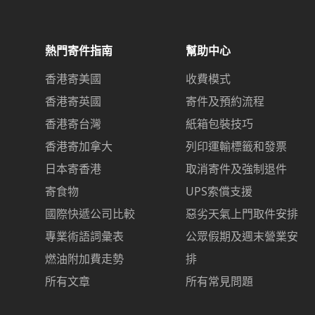
熱門寄件指南
幫助中心
香港寄美國
收費模式
香港寄英國
寄件及預約流程
香港寄台灣
紙箱包裝技巧
香港寄加拿大
列印運輸標籤和發票
日本寄香港
取消寄件及強制退件
寄食物
UPS索償支援
國際快遞公司比較
惡劣天氣上門取件安排
專業術語詞彙表
公眾假期及週末營業安
燃油附加費走勢
排
所有文章
所有常見問題