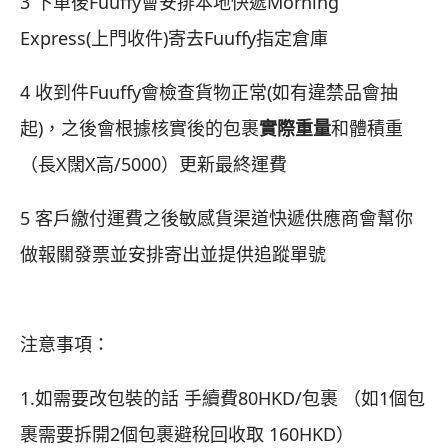
3 下單後Fuuffy會安排本地快遞Morning
Express(上門收件)寄去Fuuffy指定倉庫
4 收到件Fuuffy會檢查貨物正常(如有違禁品會抽
起)，之後會根據核實後的包裹
實際重量
和體積重
（長X闊X高/5000）更新最終運費
5 客戶繳付運費之後敏感貨渠道快遞供應商會幫你
做報關發票並安排寄出並提供追蹤單號
注意事項：
1.如需要改包裝的話 手續費80HKD/包裹 （如1個包
裹需要拆開2個包裹避稅回收取 160HKD）