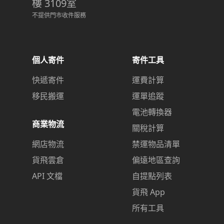
樓 3109室
不提供門市收件服務
個人寄件
寄件工具
快遞寄件
運費計算
移民搬運
運單追蹤
電池轉換器
商業物流
關稅計算
網店物流
禁運物品清單
貨飛雲倉
偏遠地區查詢
API 文檔
自提點列表
貨飛 App
所有工具