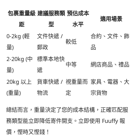
包裹重量級
建議服務類
預估成本
適用場景
距
型
水平
0-2kg (輕
文件快遞 /
合約、文件、飾
較低
量)
郵政
品
2-20kg (中
標準本地快
中等
網店商品、禮品
量)
遞
20kg 以上
貨車快遞 /
視重量而
家具、電器、大
(重量)
物流
定
宗貨物
總結而言，重量決定了您的成本結構，正確匹配服
務類型能立即降低寄件開支。立即使用 Fuuffy 報
價，慳時又慳錢！