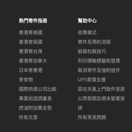
熱門寄件指南
幫助中心
香港寄美國
收費模式
香港寄英國
寄件及預約流程
香港寄台灣
紙箱包裝技巧
香港寄加拿大
列印運輸標籤和發票
日本寄香港
取消寄件及強制退件
寄食物
UPS索償支援
國際快遞公司比較
惡劣天氣上門取件安排
專業術語詞彙表
公眾假期及週末營業安
燃油附加費走勢
排
所有文章
所有常見問題