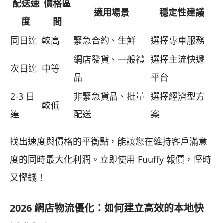
配送速
價格區
適用場景
穩定性建議
度
間
同日達
較高
緊急合約、生鮮
選擇專車服務
網店發貨、一般禮
選擇主流快遞
次日達
中等
品
平台
2-3 日
非緊急貨品、批量
選擇經濟型方
較低
達
配送
案
找出速度與價格的平衡點，能讓您在維持客戶滿意
度的同時最大化利潤。立即使用 Fuuffy 報價，慳時
又慳錢！
2026 網店物流優化：如何建立高效的本地快