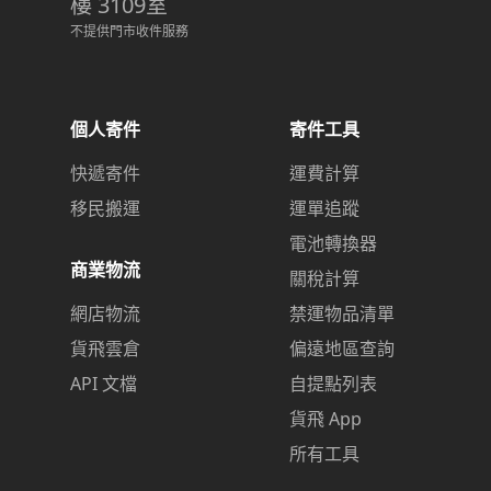
樓 3109室
不提供門市收件服務
個人寄件
寄件工具
快遞寄件
運費計算
移民搬運
運單追蹤
電池轉換器
商業物流
關稅計算
網店物流
禁運物品清單
貨飛雲倉
偏遠地區查詢
API 文檔
自提點列表
貨飛 App
所有工具