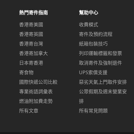
熱門寄件指南
幫助中心
香港寄美國
收費模式
香港寄英國
寄件及預約流程
香港寄台灣
紙箱包裝技巧
香港寄加拿大
列印運輸標籤和發票
日本寄香港
取消寄件及強制退件
寄食物
UPS索償支援
國際快遞公司比較
惡劣天氣上門取件安排
專業術語詞彙表
公眾假期及週末營業安
燃油附加費走勢
排
所有文章
所有常見問題