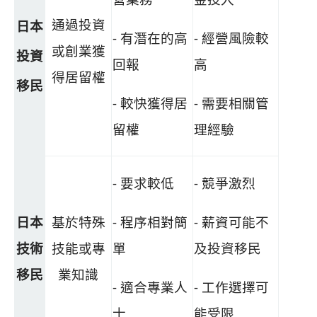
通過投資
日本
- 有潛在的高
- 經營風險較
或創業獲
投資
回報
高
得居留權
移民
- 較快獲得居
- 需要相關管
留權
理經驗
- 要求較低
- 競爭激烈
日本
基於特殊
- 程序相對簡
- 薪資可能不
技術
技能或專
單
及投資移民
移民
業知識
- 適合專業人
- 工作選擇可
士
能受限