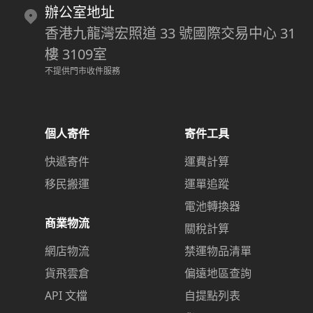
辦公室地址
香港九龍灣宏照道 33 號國際交易中心 31
樓 3109室
不提供門市收件服務
個人寄件
寄件工具
快遞寄件
運費計算
移民搬運
運單追蹤
電池轉換器
商業物流
關稅計算
網店物流
禁運物品清單
貨飛雲倉
偏遠地區查詢
API 文檔
自提點列表