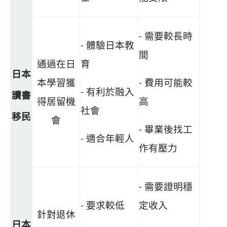
- 需要較長時
- 體驗日本教
間
通過在日
育
日本
本學習獲
- 費用可能較
- 有利於融入
讀書
得居留機
高
社會
移民
會
- 畢業後找工
- 適合年輕人
作有壓力
- 需要證明穩
- 要求較低
定收入
針對退休
日本