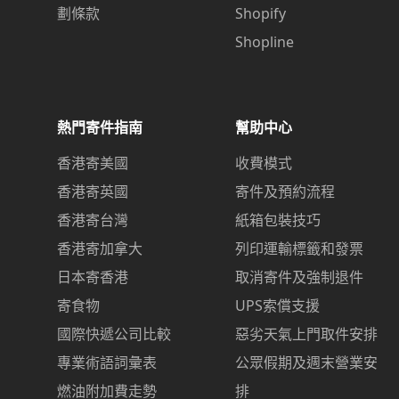
劃條款
Shopify
Shopline
熱門寄件指南
幫助中心
香港寄美國
收費模式
香港寄英國
寄件及預約流程
香港寄台灣
紙箱包裝技巧
香港寄加拿大
列印運輸標籤和發票
日本寄香港
取消寄件及強制退件
寄食物
UPS索償支援
國際快遞公司比較
惡劣天氣上門取件安排
專業術語詞彙表
公眾假期及週末營業安
燃油附加費走勢
排