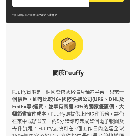
*輸入郵箱代表同意接收攻略及寄件貼士
關於Fuuffy
Fuuffy貨飛是一個國際快遞格價及預約平台，
只需一
個帳戶，即可比較16+國際快遞公司(UPS、DHL及
FedEx等)運費，並享有高達70%的獨家優惠價，大
幅節省寄件成本。
Fuuffy還提供上門取件服務，讓你
在家中或辦公室，約5分鐘即可完成整個電子報關及
寄件流程。Fuuffy最快可在3個工作日內送達全球
180+個國家及地區，為你提供最快最平的快遞服