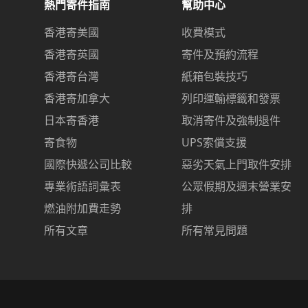
熱門寄件指南
幫助中心
香港寄美國
收費模式
香港寄英國
寄件及預約流程
香港寄台灣
紙箱包裝技巧
香港寄加拿大
列印運輸標籤和發票
日本寄香港
取消寄件及強制退件
寄食物
UPS索償支援
國際快遞公司比較
惡劣天氣上門取件安排
專業術語詞彙表
公眾假期及週末營業安
燃油附加費走勢
排
所有文章
所有常見問題