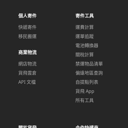
個人寄件
寄件工具
快遞寄件
運費計算
移民搬運
運單追蹤
電池轉換器
商業物流
關稅計算
網店物流
禁運物品清單
貨飛雲倉
偏遠地區查詢
API 文檔
自提點列表
貨飛 App
所有工具
關於貨飛
合作快遞商