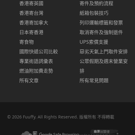
香港寄英國
寄件及預約流程
香港寄台灣
紙箱包裝技巧
香港寄加拿大
列印運輸標籤和發票
日本寄香港
取消寄件及強制退件
寄食物
UPS索償支援
國際快遞公司比較
惡劣天氣上門取件安排
專業術語詞彙表
公眾假期及週末營業安
燃油附加費走勢
排
所有文章
所有常見問題
©
2026
Fuuffy. All Rights Reserved. 版權所有 不得轉載