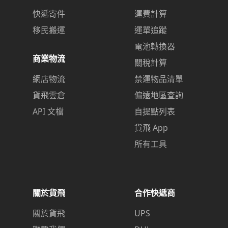
快遞寄件
運費計算
移民搬運
運單追蹤
電池轉換器
商業物流
關稅計算
網店物流
禁運物品清單
貨飛雲倉
偏遠地區查詢
API 文檔
自提點列表
貨飛 App
所有工具
關於貨飛
合作快遞商
關於貨飛
UPS