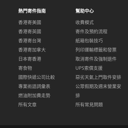
熱門寄件指南
幫助中心
香港寄美國
收費模式
香港寄英國
寄件及預約流程
香港寄台灣
紙箱包裝技巧
香港寄加拿大
列印運輸標籤和發票
日本寄香港
取消寄件及強制退件
寄食物
UPS索償支援
國際快遞公司比較
惡劣天氣上門取件安排
專業術語詞彙表
公眾假期及週末營業安
燃油附加費走勢
排
所有文章
所有常見問題