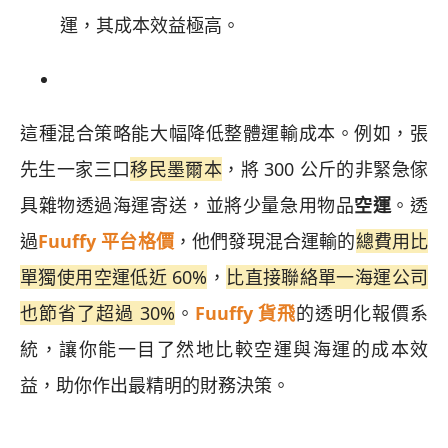
運，其成本效益極高。
這種混合策略能大幅降低整體運輸成本。例如，張
先生一家三口
移民墨爾本
，將 300 公斤的非緊急傢
具雜物透過海運寄送，並將少量急用物品
空運
。透
過
Fuuffy 平台格價
，他們發現混合運輸的
總費用比
單獨使用空運低近 60%
，
比直接聯絡單一海運公司
也節省了超過 30%
。
Fuuffy 貨飛
的透明化報價系
統，讓你能一目了然地比較空運與海運的成本效
益，助你作出最精明的財務決策。