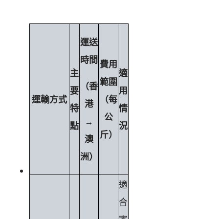
運送
時間
費用
主
適
範圍
（香
要
用
運輸方式
（每
港
特
情
公
→
點
況
斤）
澳
洲）
適
合