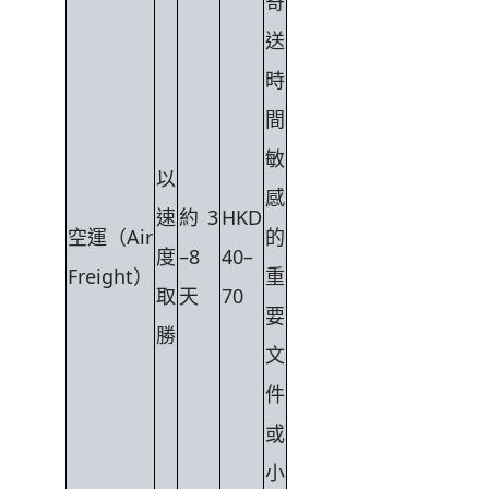
寄
送
時
間
敏
以
感
速
約 3
HKD
空運（Air
的
度
–8
40–
Freight）
重
取
天
70
要
勝
文
件
或
小