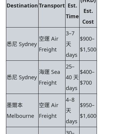
(HKD)
Destination
Transport
Est.
Est.
Time
Cost
3–7
空運 Air
$900–
悉尼 Sydney
天
Freight
$1,500
days
25–
海運 Sea
$400–
悉尼 Sydney
40 天
Freight
$700
days
4–8
墨爾本
空運 Air
$950–
天
Melbourne
Freight
$1,600
days
30–