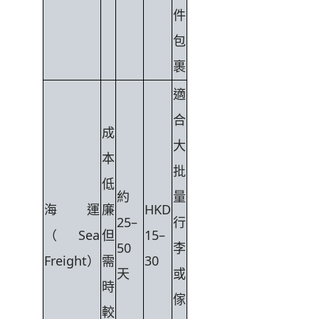
件
包
裹
適
合
成
大
本
批
低
約
量
海運
廉
HKD
25–
行
（Sea
但
15–
50
李
Freight）
需
30
天
或
時
傢
較