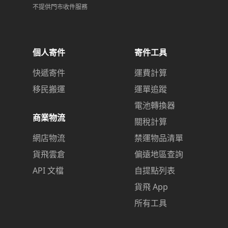
不提供門市收件服務
個人寄件
寄件工具
快遞寄件
運費計算
移民搬運
運單追蹤
電池轉換器
商業物流
關稅計算
網店物流
禁運物品清單
貨飛雲倉
偏遠地區查詢
API 文檔
自提點列表
貨飛 App
所有工具