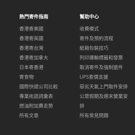
熱門寄件指南
幫助中心
香港寄美國
收費模式
香港寄英國
寄件及預約流程
香港寄台灣
紙箱包裝技巧
香港寄加拿大
列印運輸標籤和發票
日本寄香港
取消寄件及強制退件
寄食物
UPS索償支援
國際快遞公司比較
惡劣天氣上門取件安排
專業術語詞彙表
公眾假期及週末營業安
燃油附加費走勢
排
所有文章
所有常見問題