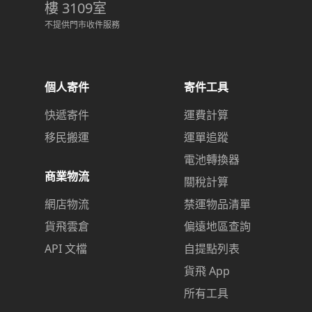
樓 3109室
不提供門市收件服務
個人寄件
寄件工具
快遞寄件
運費計算
移民搬運
運單追蹤
電池轉換器
商業物流
關稅計算
網店物流
禁運物品清單
貨飛雲倉
偏遠地區查詢
API 文檔
自提點列表
貨飛 App
所有工具