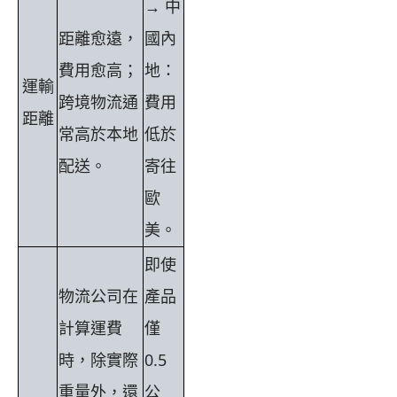
→ 中
距離愈遠，
國內
費用愈高；
地：
運輸
跨境物流通
費用
距離
常高於本地
低於
配送。
寄往
歐
美。
即使
物流公司在
產品
計算運費
僅
時，除實際
0.5
重量外，還
公