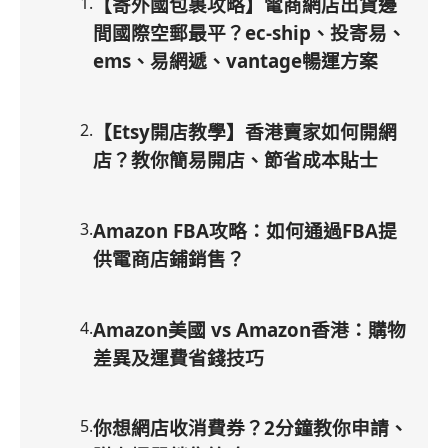
1
.
【寄外國包裹攻略】電商網店出貨邊
間國際空郵最平？ec-ship、投寄易、
ems、易網遞、vantage暢運方案
2
.
【Etsy開店教學】香港賣家如何開網
店？教你簡易開店、節省成本貼士
3
.
Amazon FBA攻略：如何通過FBA提
供電商店鋪銷售？
4
.
Amazon美國 vs Amazon香港：購物
差異及運費省錢技巧
5
.
你想網店收消費券？2分鐘教你申請、