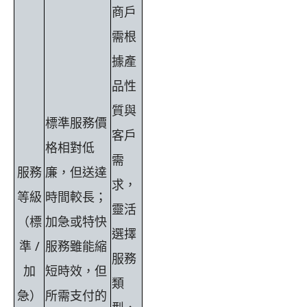
商戶
需根
據產
品性
質與
標準服務價
客戶
格相對低
需
服務
廉，但送達
求，
等級
時間較長；
靈活
（標
加急或特快
選擇
準 /
服務雖能縮
服務
加
短時效，但
類
急）
所需支付的