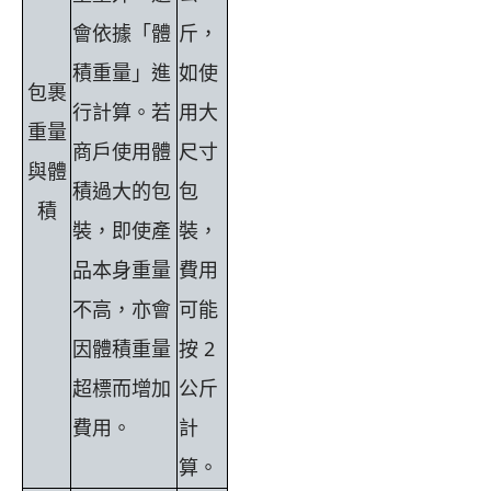
會依據「體
斤，
積重量」進
如使
包裹
行計算。若
用大
重量
商戶使用體
尺寸
與體
積過大的包
包
積
裝，即使產
裝，
品本身重量
費用
不高，亦會
可能
因體積重量
按 2
超標而增加
公斤
費用。
計
算。