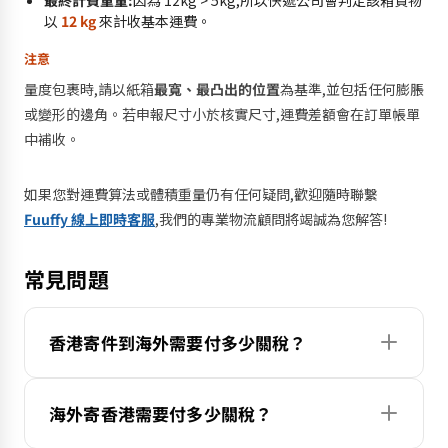
以
12 kg
來計收基本運費。
注意
量度包裹時,請以紙箱
最寬、最凸出的位置
為基準,並包括任何膨脹
或變形的邊角。若申報尺寸小於核實尺寸,運費差額會在訂單帳單
中補收。
如果您對運費算法或體積重量仍有任何疑問,歡迎隨時聯繫
Fuuffy 線上即時客服
,我們的專業物流顧問將竭誠為您解答!
常見問題
香港寄件到海外需要付多少關稅？
海外寄香港需要付多少關稅？