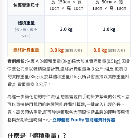
長 150cm × 寬
長 50cm × 寬
包裹實測尺寸
10cm × 高 10cm
10cm × 高 10cm
體積重量
3.0 kg
1.0 kg
(長×寬×高 ÷
5000)
最終計費重量
3.0 kg
8.0 kg
(取較大者)
(取較大者)
實例解析:
包裹 A 的體積重量(3kg)遠大於其實際重量(0.5kg),因此
快遞公司會以體積重量計費,最終計費重量為 3 公斤;相反,包裹 B
的實際重量(8kg)大於其體積重量(1kg),所以會直接以實際重量計
費,計費重量為 8 公斤。
為進一步簡化您的寄件流程,您無需親自手動計算繁瑣的公式。您
可以直接使用我們的跨境智能運費計算器,一鍵輸入包裹的長、
寬、高與預估重量,即可秒速獲取各大國際快遞品牌的即時優惠價
格與預期派送時間。👉
立即體驗 Fuuffy 智能運費計算器
什麼是「體積重量」?