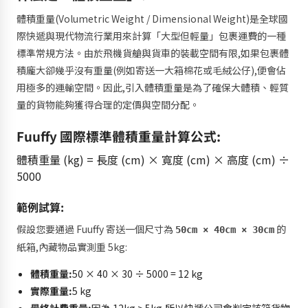
體積重量(Volumetric Weight / Dimensional Weight)是全球國
際快遞與現代物流行業用來計算「大型但輕量」包裹運費的一種
標準常規方法。由於飛機貨艙與貨車的裝載空間有限,如果包裹體
積龐大卻幾乎沒有重量(例如寄送一大箱棉花或毛絨公仔),便會佔
用極多的運輸空間。因此,引入體積重量是為了確保大體積、輕質
量的貨物能夠獲得合理的定價與空間分配。
Fuuffy 國際標準體積重量計算公式:
體積重量 (kg) = 長度 (cm) × 寬度 (cm) × 高度 (cm) ÷
5000
範例試算:
假設您要通過 Fuuffy 寄送一個尺寸為
的
50cm × 40cm × 30cm
紙箱,內藏物品實測重 5kg:
體積重量:
50 × 40 × 30 ÷ 5000 = 12 kg
實際重量:
5 kg
最終計費重量:
因為 12kg > 5kg,所以快遞公司會判定該箱貨物