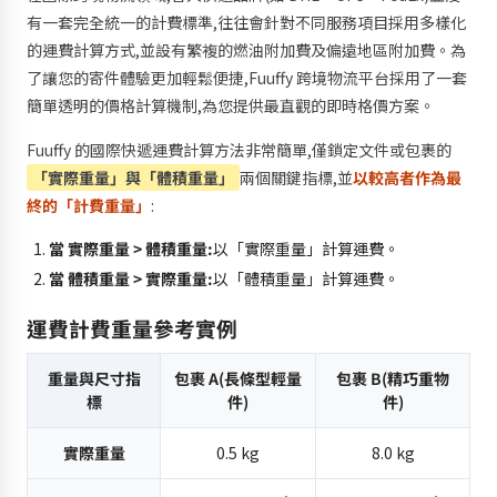
有一套完全統一的計費標準,往往會針對不同服務項目採用多樣化
的運費計算方式,並設有繁複的燃油附加費及偏遠地區附加費。為
了讓您的寄件體驗更加輕鬆便捷,Fuuffy 跨境物流平台採用了一套
簡單透明的價格計算機制,為您提供最直觀的即時格價方案。
Fuuffy 的國際快遞運費計算方法非常簡單,僅鎖定文件或包裹的
「實際重量」與「體積重量」
兩個關鍵指標,並
以較高者作為最
終的「計費重量」
:
當 實際重量 > 體積重量:
以「實際重量」計算運費。
當 體積重量 > 實際重量:
以「體積重量」計算運費。
運費計費重量參考實例
重量與尺寸指
包裹 A(長條型輕量
包裹 B(精巧重物
標
件)
件)
實際重量
0.5 kg
8.0 kg