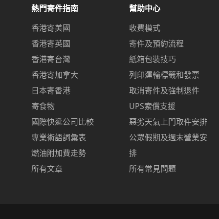
熱門寄件指南
幫助中心
香港寄美國
收費模式
香港寄英國
寄件及預約流程
香港寄台灣
紙箱包裝技巧
香港寄加拿大
列印運輸標籤和發票
日本寄香港
取消寄件及強制退件
寄食物
UPS索償支援
國際快遞公司比較
惡劣天氣上門取件安排
專業術語詞彙表
公眾假期及週末營業安
燃油附加費走勢
排
所有文章
所有常見問題