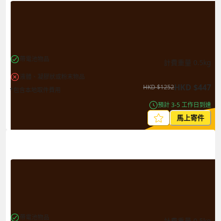
帶電池物品
計費重量
0.5
kg
液體、凝膠狀或粉末物品
HKD
$
447
HKD
$
1252
*包含本地取件費用
預計 3-5 工作日到達
馬上寄件
帶電池物品
計費重量
0.5
kg