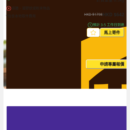
液體、凝膠狀或粉末物品
HKD
$
642
HKD
$
1798
*包含本地取件費用
預計 3-5 工作日到達
馬上寄件
每月出貨量大？這個價格並非
申請專屬報價
您的最終價