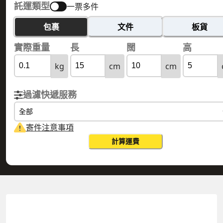
託運類型
一票多件
包裹
文件
板貨
實際重量
長
闊
高
kg
cm
cm
過濾快遞服務
全部
寄件注意事項
計算運費
GHANA 加納
HONG KONG 香港
實際重量
0.1
公斤
體積重量
0.15
公斤
計費重量
0.15
公斤
更改搜尋