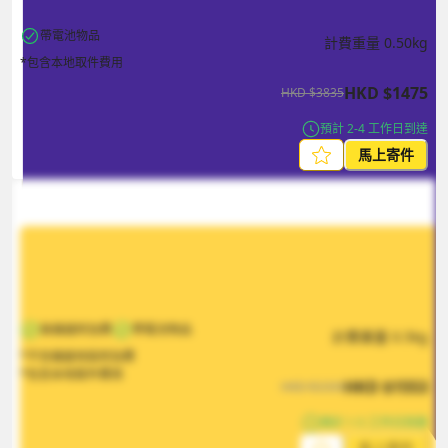
帶電池物品
計費重量
0.50
kg
*包含本地取件費用
HKD
$
1475
HKD
$
3835
預計 2-4 工作日到達
馬上寄件
無偏遠附加費
帶電池物品
計費重量
0.5
kg
*不含偏遠地區附加費
*包含本地取件費用
HKD
$
1553
HKD
$
2330
預計 1-5 工作日到達