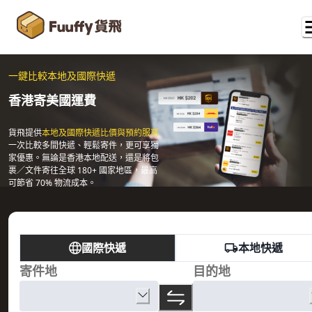
一鍵比較本地及國際快遞
香港寄美國運費
貨飛提供
本地及國際快遞比價與預約服務
一次比較多間快遞、輕鬆寄件，更可享獨
家優惠。無論是香港本地配送，還是將包
裹／文件寄往全球 180+ 國家地區，最高
可節省 70% 物流成本。
國際快遞
本地快遞
寄件地
目的地