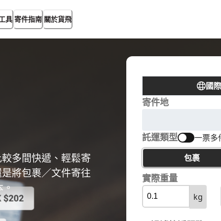
工具
寄件指南
關於貨飛
國
寄件地
託運類型
一票多
比較多間快遞、輕鬆寄
包裹
還是將包裹／文件寄往
實際重量
本。
kg