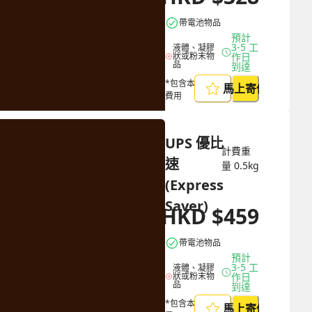
帶電池物品
預計 
3-5 工
液體、凝膠
狀或粉末物
作日
品
到達
*包含本地取件
馬上寄件
費用
UPS 優比
計費重
速 
量
0.5
kg
(Express 
Saver)
HKD
$
459
HKD
$
1285
帶電池物品
預計 
3-5 工
液體、凝膠
狀或粉末物
作日
品
到達
*包含本地取件
馬上寄件