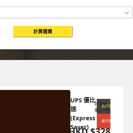
計算運費
更改搜尋
UPS 優比
計費重
商戶限定
速 
量
0.5
kg
(Express 
最平運費
Saver)
HKD
$
328
HKD
$
918