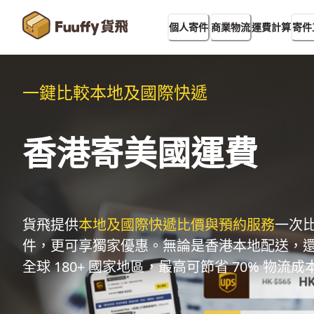
運費計算
個人寄件
商業物流
寄件
一鍵比較本地及國際快遞
香港寄美國運費
貨飛提供
本地及國際快遞比價與預約服務
一次
件，更可享獨家優惠。無論是香港本地配送，
全球 180+ 國家地區，最高可節省 70% 物流成