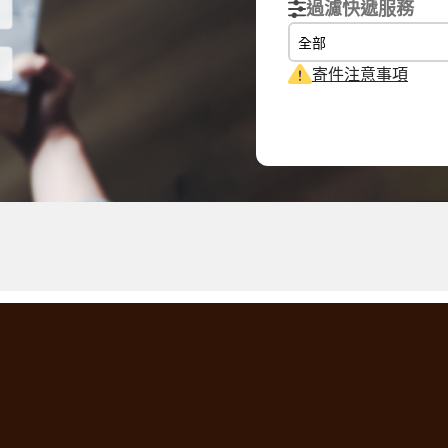
過濾快遞服務
全部
寄件注意事項
重量
體積重量
計費重量
g
0.15
kg
0.15
kg