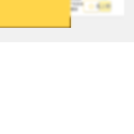
*包含本地取件
馬上寄件
費用