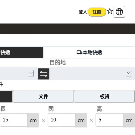
登入
註冊
際快遞
本地快遞
目的地
件
文件
板貨
長
闊
高
cm
cm
cm