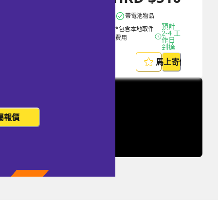
帶電池物品
預計 
*包含本地取件
2-4 工
費用
作日
到達
馬上寄件
屬報價