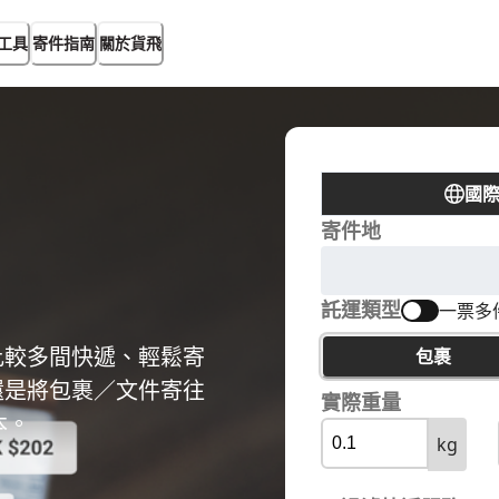
工具
寄件指南
關於貨飛
國
寄件地
託運類型
一票多
比較多間快遞、輕鬆寄
包裹
還是將包裹／文件寄往
實際重量
本。
kg