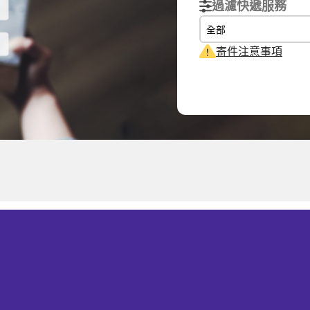
過濾快遞服務
全部
寄件注意事項
實際重量
體積重量
計費重量
ONG 香港
0.1
kg
0.15
kg
0.50
kg