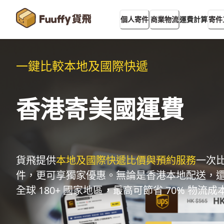
運費計算
個人寄件
商業物流
寄件
一鍵比較本地及國際快遞
香港寄美國運費
貨飛提供
本地及國際快遞比價與預約服務
一次
件，更可享獨家優惠。無論是香港本地配送，
全球 180+ 國家地區，最高可節省 70% 物流成