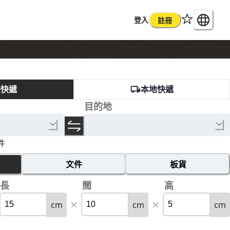
登入
註冊
際快遞
本地快遞
目的地
件
文件
板貨
長
闊
高
cm
cm
cm