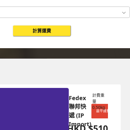
計算運費
更改搜尋
計費重
Fedex 
量
聯邦快
0.50
kg
最平運費
遞 (IP 
Import)
HKD
$
510
HKD
$
1326