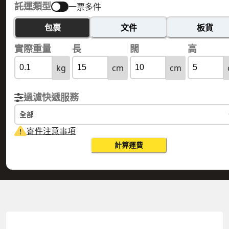
託運類型
一票多件
包裹
文件
板貨
實際重量
長
闊
高
kg
cm
cm
過濾快遞服務
全部
寄件注意事項
計算運費
BOSNIA AND HERZEGOVINA 波士尼亞和
HONG KONG
黑塞哥維那
香港
實際重量
0.1
公斤
體積重量
0.15
公斤
計費重量
0.15
公斤