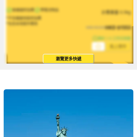
無偏遠附加費
帶電池物品
計費重量
0.5
kg
*不含偏遠地區附加費
*包含本地取件費用
HKD
$
1553
HKD
$
2330
預計 1-5 工作日到達
馬上寄件
瀏覽更多快遞