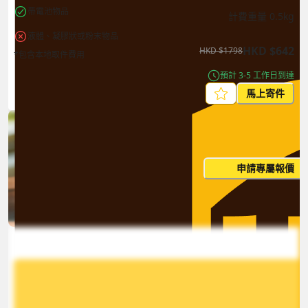
帶電池物品
計費重量
0.5
kg
液體、凝膠狀或粉末物品
HKD
$
642
HKD
$
1798
*包含本地取件費用
預計 3-5 工作日到達
馬上寄件
每月出貨量大？這個價格並非
申請專屬報價
您的最終價