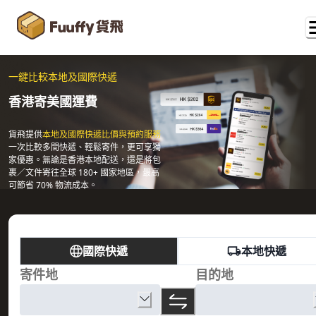
一鍵比較本地及國際快遞
香港寄美國運費
貨飛提供
本地及國際快遞比價與預約服務
一次比較多間快遞、輕鬆寄件，更可享獨
家優惠。無論是香港本地配送，還是將包
裹／文件寄往全球 180+ 國家地區，最高
可節省 70% 物流成本。
國際快遞
本地快遞
寄件地
目的地