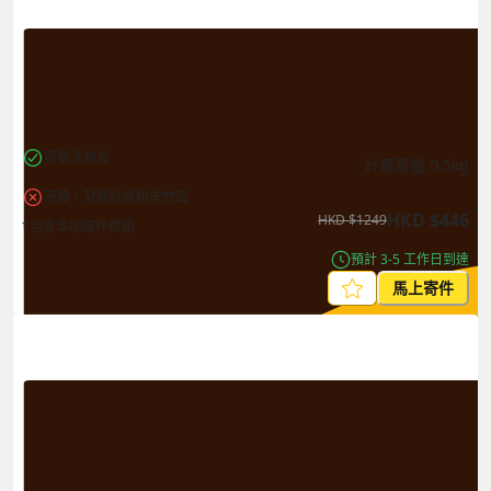
更改搜尋
帶電池物品
計費重量
0.5
kg
液體、凝膠狀或粉末物品
HKD
$
446
HKD
$
1249
*包含本地取件費用
預計 3-5 工作日到達
馬上寄件