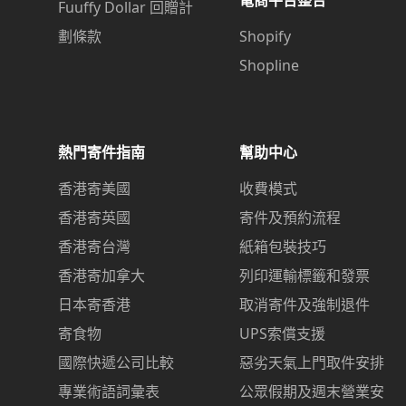
Fuuffy Dollar 回贈計
劃條款
Shopify
Shopline
熱門寄件指南
幫助中心
香港寄美國
收費模式
香港寄英國
寄件及預約流程
香港寄台灣
紙箱包裝技巧
香港寄加拿大
列印運輸標籤和發票
日本寄香港
取消寄件及強制退件
寄食物
UPS索償支援
國際快遞公司比較
惡劣天氣上門取件安排
專業術語詞彙表
公眾假期及週末營業安