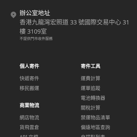
辦公室地址
香港九龍灣宏照道 33 號國際交易中心 31
樓 3109室
不提供門市收件服務
個人寄件
寄件工具
快遞寄件
運費計算
移民搬運
運單追蹤
電池轉換器
商業物流
關稅計算
網店物流
禁運物品清單
貨飛雲倉
偏遠地區查詢
API 文檔
自提點列表