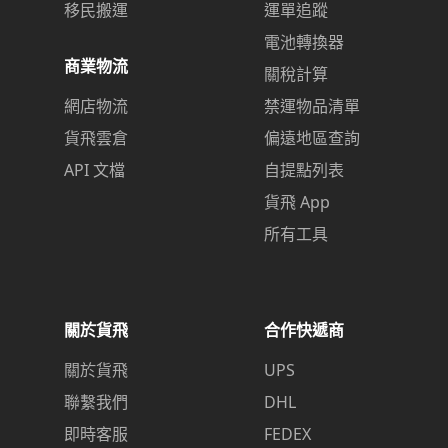
移民搬運
運單追蹤
電池轉換器
商業物流
關稅計算
網店物流
禁運物品清單
貨飛雲倉
偏遠地區查詢
API 文檔
自提點列表
貨飛 App
所有工具
關於貨飛
合作快遞商
關於貨飛
UPS
聯繫我們
DHL
即時客服
FEDEX