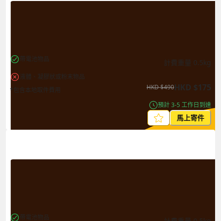
帶電池物品
計費重量
0.5
kg
液體、凝膠狀或粉末物品
HKD
$
175
HKD
$
490
*包含本地取件費用
預計 3-5 工作日到達
馬上寄件
帶電池物品
計費重量
0.5
kg