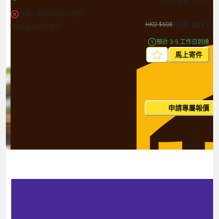
液體、凝膠狀或粉末物品
HKD
$
217
HKD
$
608
*包含本地取件費用
預計 3-5 工作日到達
馬上寄件
每月出貨量大？這個價格並非
申請專屬報價
您的最終價