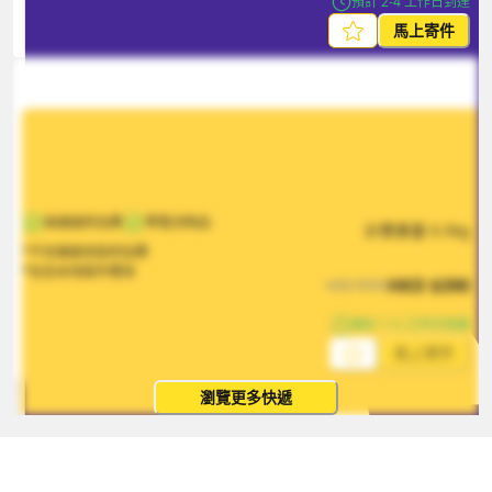
預計 2-4 工作日到達
馬上寄件
無偏遠附加費
帶電池物品
計費重量
0.5
kg
*不含偏遠地區附加費
*包含本地取件費用
HKD
$
390
HKD
$
585
預計 1-5 工作日到達
馬上寄件
瀏覽更多快遞