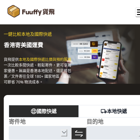
一鍵比較本地及國際快遞
香港寄美國運費
貨飛提供
本地及國際快遞比價與預約服務
一次比較多間快遞、輕鬆寄件，更可享獨
家優惠。無論是香港本地配送，還是將包
裹／文件寄往全球 180+ 國家地區，最高
可節省 70% 物流成本。
國際快遞
本地快遞
寄件地
目的地