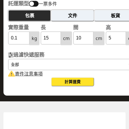
託運類型
一票多件
包裹
文件
板貨
實際重量
長
闊
高
kg
cm
cm
過濾快遞服務
全部
寄件注意事項
計算運費
MACAU 澳門
HONG KONG 香港
實際重量
0.1
公斤
體積重量
0.15
公斤
計費重量
0.15
公斤
更改搜尋