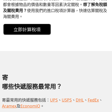
都會根據物品的價值和數量等因素決定關稅。
想了解免稅額
及關稅費用？
使用我們的進口稅項計算器，快速估算關稅及
海關費用。
立即計算稅項
寄
哪些快遞服務最常用？
寄最常用的快遞服務包括：
UPS
、
USPS
、
DHL
、
FedEx
、
Aramex
及
EconomiQ
。