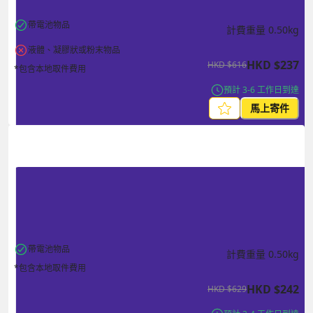
帶電池物品
計費重量
0.50
kg
液體、凝膠狀或粉末物品
HKD
$
237
HKD
$
616
*包含本地取件費用
預計 3-6 工作日到達
馬上寄件
帶電池物品
計費重量
0.50
kg
*包含本地取件費用
HKD
$
242
HKD
$
629