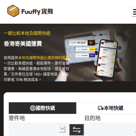
一鍵比較本地及國際快遞
香港寄美國運費
貨飛提供
本地及國際快遞比價與預約服務
一次比較多間快遞、輕鬆寄件，更可享獨
家優惠。無論是香港本地配送，還是將包
裹／文件寄往全球 180+ 國家地區，最高
可節省 70% 物流成本。
國際快遞
本地快遞
寄件地
目的地