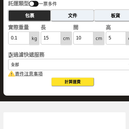
託運類型
一票多件
包裹
文件
板貨
實際重量
長
闊
高
kg
cm
cm
過濾快遞服務
全部
寄件注意事項
計算運費
RÉUNION 留尼汪島
HONG KONG 香港
實際重量
0.1
公斤
體積重量
0.15
公斤
計費重量
0.15
公斤
更改搜尋