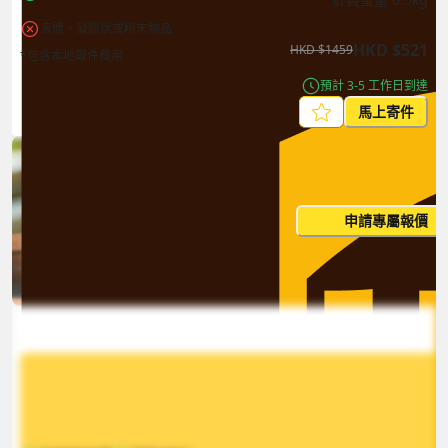
液體、凝膠狀或粉末物品
HKD
$
521
HKD
$
1459
*包含本地取件費用
預計 3-5 工作日到達
馬上寄件
每月出貨量大？這個價格並非
申請專屬報價
您的最終價