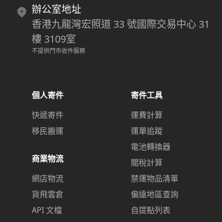
辦公室地址
香港九龍灣宏照道 33 號國際交易中心 31
樓 3109室
不提供門市收件服務
個人寄件
寄件工具
快遞寄件
運費計算
移民搬運
運單追蹤
電池轉換器
商業物流
關稅計算
網店物流
禁運物品清單
貨飛雲倉
偏遠地區查詢
API 文檔
自提點列表