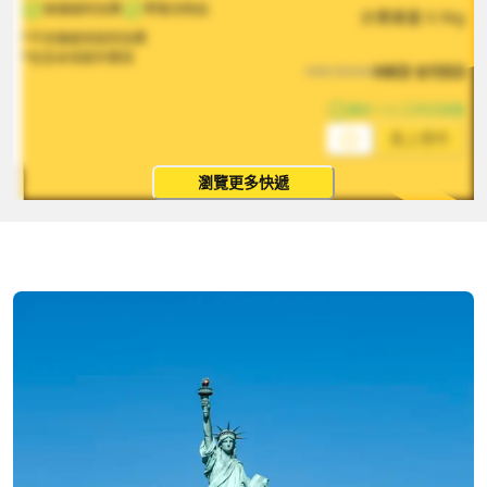
無偏遠附加費
帶電池物品
計費重量
0.5
kg
*不含偏遠地區附加費
*包含本地取件費用
HKD
$
1553
HKD
$
2330
預計 1-5 工作日到達
馬上寄件
瀏覽更多快遞