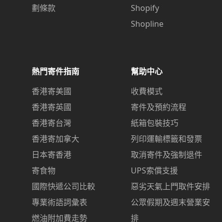
劃條款
Shopify
Shopline
熱門寄件指南
幫助中心
香港寄美國
收費模式
香港寄英國
寄件及預約流程
香港寄台灣
紙箱包裝技巧
香港寄加拿大
列印運輸標籤和發票
日本寄香港
取消寄件及強制退件
寄食物
UPS索償支援
國際快遞公司比較
惡劣天氣上門取件安排
專業術語詞彙表
公眾假期及週末營業安
燃油附加費走勢
排