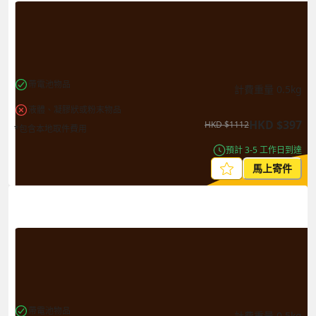
帶電池物品
計費重量
0.5
kg
液體、凝膠狀或粉末物品
HKD
$
397
HKD
$
1112
*包含本地取件費用
預計 3-5 工作日到達
馬上寄件
帶電池物品
計費重量
0.5
kg