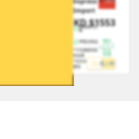
Express 
節省 $
777
Import
HKD
$
1553
HKD
$
2330
無偏遠附加
費
預計 
帶電池物品
1-5 工
作日
*不含偏遠地區
到達
附加費
*包含本地取件
馬上寄件
費用