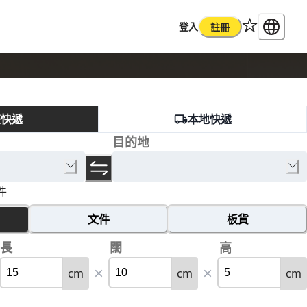
登入
註冊
際快遞
本地快遞
目的地
件
文件
板貨
長
闊
高
cm
cm
cm