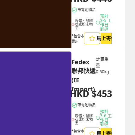
帶電池物品
預計 
3-5 工
液體、凝膠
狀或粉末物
作日
品
到達
*包含本地取件
馬上寄件
費用
計費重
Fedex 
量
聯邦快遞 
0.50
kg
(IE 
Import)
HKD
$
453
HKD
$
1178
帶電池物品
預計 
3-6 工
液體、凝膠
狀或粉末物
作日
品
到達
*包含本地取件
馬上寄件