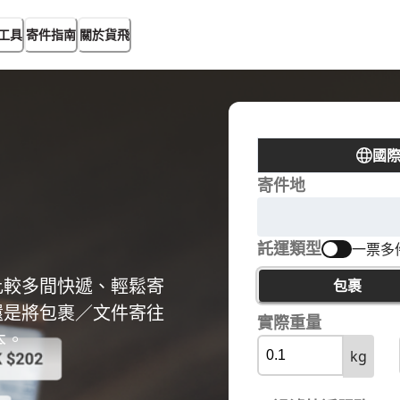
工具
寄件指南
關於貨飛
國
寄件地
託運類型
一票多
比較多間快遞、輕鬆寄
包裹
還是將包裹／文件寄往
實際重量
本。
kg