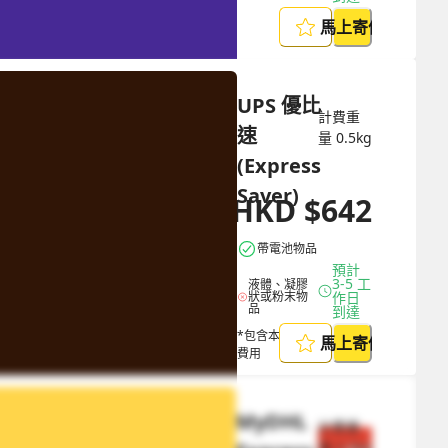
馬上寄件
UPS 優比
計費重
速 
量
0.5
kg
(Express 
Saver)
HKD
$
642
HKD
$
1798
帶電池物品
預計 
3-5 工
液體、凝膠
狀或粉末物
作日
品
到達
*包含本地取件
馬上寄件
費用
MyDHL 
計費重
量
0.5
kg