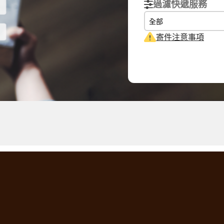
過濾快遞服務
全部
寄件注意事項
目的地
實際重量
體積重量
林納丁斯群島
HONG KONG 香港
0.1
kg
0.15
kg