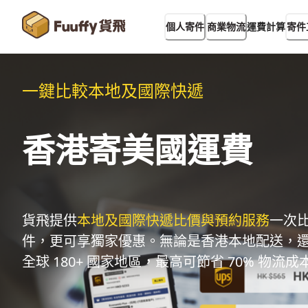
運費計算
個人寄件
商業物流
寄件
一鍵比較本地及國際快遞
香港寄美國運費
貨飛提供
本地及國際快遞比價與預約服務
一次
件，更可享獨家優惠。無論是香港本地配送，
全球 180+ 國家地區，最高可節省 70% 物流成