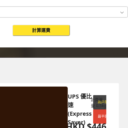
計算運費
計費重量
更改搜尋
0.15
kg
UPS 優比
計費重
商戶限定
速 
量
0.5
kg
(Express 
最平運費
Saver)
HKD
$
446
HKD
$
1249