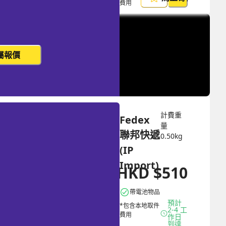
費用
屬報價
計費重
Fedex 
量
聯邦快遞 
0.50
kg
(IP 
Import)
HKD
$
510
HKD
$
1326
帶電池物品
預計 
*包含本地取件
2-4 工
費用
作日
到達