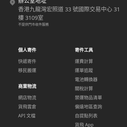
辦公室地址
香港九龍灣宏照道 33 號國際交易中心 31
樓 3109室
不提供門市收件服務
個人寄件
寄件工具
快遞寄件
運費計算
移民搬運
運單追蹤
電池轉換器
商業物流
關稅計算
網店物流
禁運物品清單
貨飛雲倉
偏遠地區查詢
API 文檔
自提點列表
貨飛 App