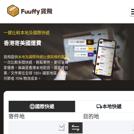
一鍵比較本地及國際快遞
香港寄美國運費
貨飛提供
本地及國際快遞比價與預約服務
一次比較多間快遞、輕鬆寄件，更可享獨
家優惠。無論是香港本地配送，還是將包
裹／文件寄往全球 180+ 國家地區，最高
可節省 70% 物流成本。
國際快遞
本地快遞
寄件地
目的地