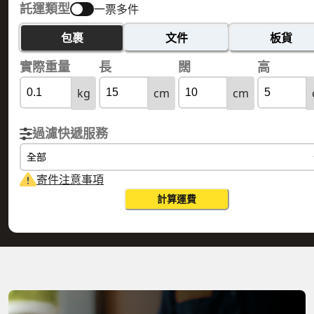
託運類型
一票多件
包裹
文件
板貨
實際重量
長
闊
高
kg
cm
cm
過濾快遞服務
全部
寄件注意事項
計算運費
HONG KONG 香
GAZA AND KHAN YUNIS 加沙和汗尤
港
尼斯
實際重量
0.1
公斤
體積重量
0.15
公斤
計費重量
0.15
公斤