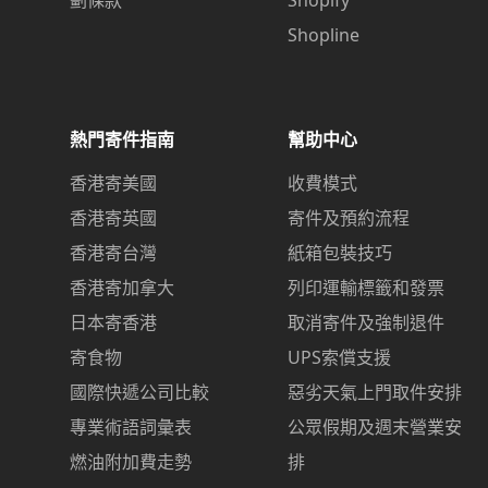
Shopline
熱門寄件指南
幫助中心
香港寄美國
收費模式
香港寄英國
寄件及預約流程
香港寄台灣
紙箱包裝技巧
香港寄加拿大
列印運輸標籤和發票
日本寄香港
取消寄件及強制退件
寄食物
UPS索償支援
國際快遞公司比較
惡劣天氣上門取件安排
專業術語詞彙表
公眾假期及週末營業安
燃油附加費走勢
排