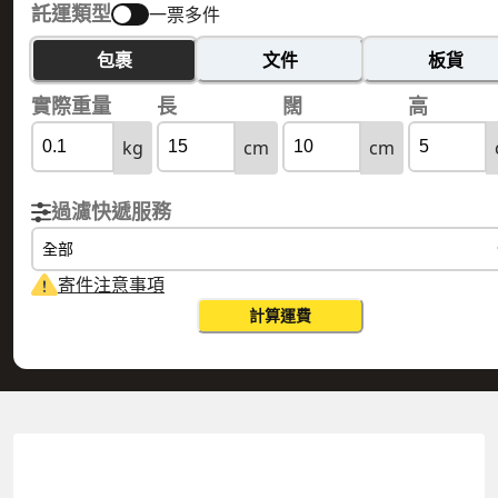
託運類型
一票多件
包裹
文件
板貨
實際重量
長
闊
高
kg
cm
cm
過濾快遞服務
全部
寄件注意事項
計算運費
HONG KONG 香港
NEVIS 尼夫斯
實際重量
0.1
公斤
體積重量
0.15
公斤
計費重量
0.15
公斤
更改搜尋