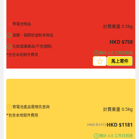
帶電池物品
計費重量
0.5
kg
液體、凝膠狀或粉末物品
HKD
$
758
化妝或護膚品(不含酒精)
預計 4-8 工作日到達
*包含本地取件費用
馬上寄件
寄電池產品需預先查詢
計費重量
0.5
kg
*包含本地取件費用
HKD
$
1181
HKD
$
1772
預計 4-8 工作日到達