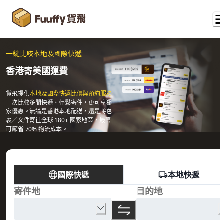
一鍵比較本地及國際快遞
香港寄美國運費
貨飛提供
本地及國際快遞比價與預約服務
一次比較多間快遞、輕鬆寄件，更可享獨
家優惠。無論是香港本地配送，還是將包
裹／文件寄往全球 180+ 國家地區，最高
可節省 70% 物流成本。
國際快遞
本地快遞
寄件地
目的地