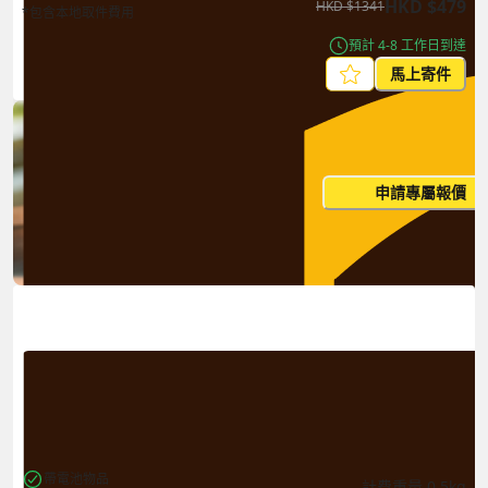
HKD
$
479
HKD
$
1341
*包含本地取件費用
預計 4-8 工作日到達
馬上寄件
每月出貨量大？這個價格並非
申請專屬報價
您的最終價
帶電池物品
計費重量
0.5
kg