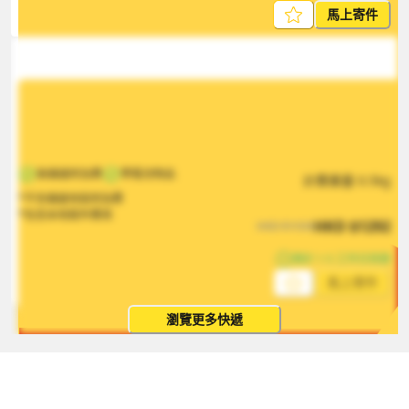
馬上寄件
無偏遠附加費
帶電池物品
計費重量
0.5
kg
*不含偏遠地區附加費
*包含本地取件費用
HKD
$
1292
HKD
$
1938
預計 1-5 工作日到達
馬上寄件
瀏覽更多快遞