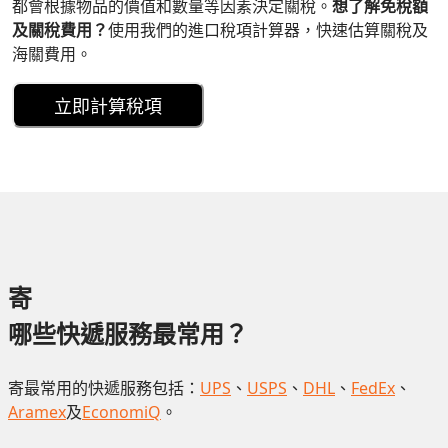
都會根據物品的價值和數量等因素決定關稅。
想了解免稅額
及關稅費用？
使用我們的進口稅項計算器，快速估算關稅及
海關費用。
立即計算稅項
寄
哪些快遞服務最常用？
寄最常用的快遞服務包括：
UPS
、
USPS
、
DHL
、
FedEx
、
Aramex
及
EconomiQ
。