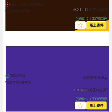
液體、凝膠狀或粉末物品
HKD
$
423
HKD
$
1184
*包含本地取件費用
預計 2-4 工作日到達
馬上寄件
帶電池物品
計費重量
0.5
kg
*包含本地取件費用
HKD
$
297
HKD
$
772
預計 2-4 工作日到達
馬上寄件