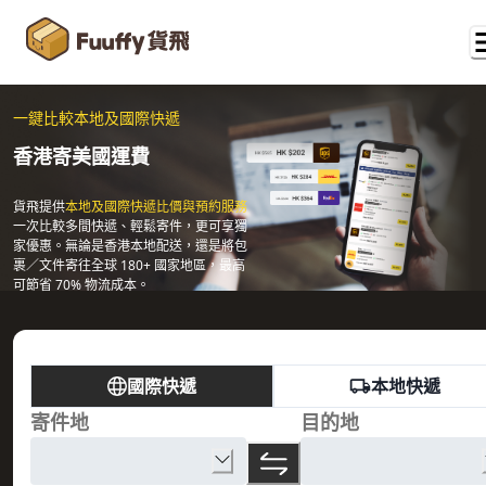
一鍵比較本地及國際快遞
香港寄美國運費
貨飛提供
本地及國際快遞比價與預約服務
一次比較多間快遞、輕鬆寄件，更可享獨
家優惠。無論是香港本地配送，還是將包
裹／文件寄往全球 180+ 國家地區，最高
可節省 70% 物流成本。
國際快遞
本地快遞
寄件地
目的地