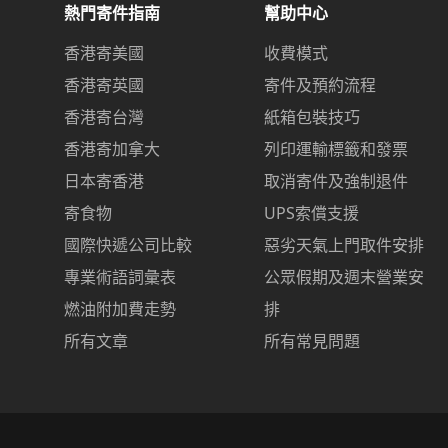
熱門寄件指南
幫助中心
香港寄美國
收費模式
香港寄英國
寄件及預約流程
香港寄台灣
紙箱包裝技巧
香港寄加拿大
列印運輸標籤和發票
日本寄香港
取消寄件及強制退件
寄食物
UPS索償支援
國際快遞公司比較
惡劣天氣上門取件安排
專業術語詞彙表
公眾假期及週末營業安
燃油附加費走勢
排
所有文章
所有常見問題