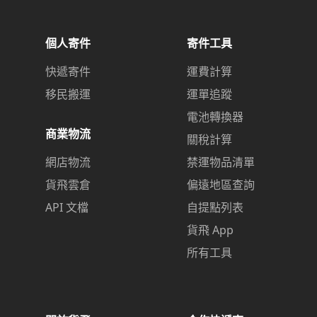
個人寄件
寄件工具
快遞寄件
運費計算
移民搬運
運單追蹤
電池轉換器
商業物流
關稅計算
網店物流
禁運物品清單
貨飛雲倉
偏遠地區查詢
API 文檔
自提點列表
貨飛 App
所有工具