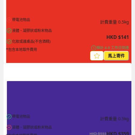
帶電池物品
計費重量
0.5
kg
液體、凝膠狀或粉末物品
HKD
$
141
化妝或護膚品(不含酒精)
預計 4-8 工作日到達
*包含本地取件費用
馬上寄件
帶電池物品
計費重量
0.5
kg
液體、凝膠狀或粉末物品
HKD
$
359
HKD
$
933