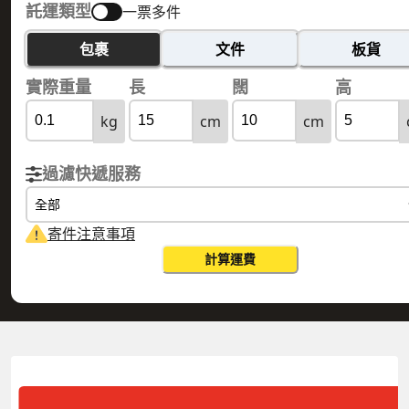
託運類型
一票多件
包裹
文件
板貨
實際重量
長
闊
高
kg
cm
cm
過濾快遞服務
全部
寄件注意事項
計算運費
HONG KONG 香港
PAKISTAN 巴基斯坦
實際重量
0.1
公斤
體積重量
0.15
公斤
計費重量
0.15
公斤
更改搜尋