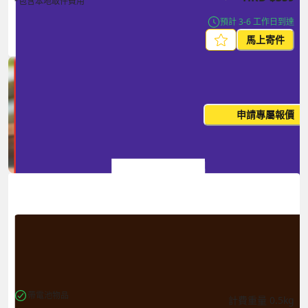
*包含本地取件費用
預計 3-6 工作日到達
馬上寄件
每月出貨量大？這個價格並非
申請專屬報價
您的最終價
帶電池物品
計費重量
0.5
kg