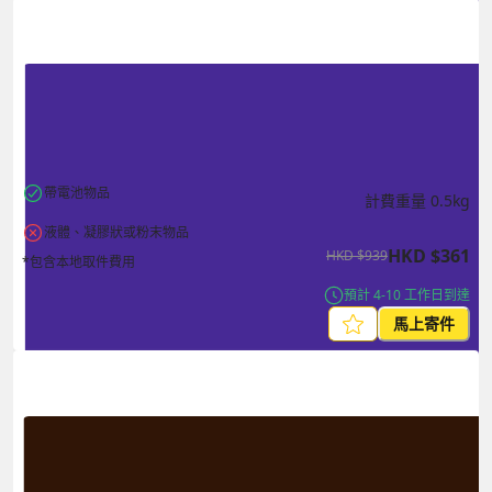
帶電池物品
計費重量
0.5
kg
液體、凝膠狀或粉末物品
HKD
$
361
HKD
$
939
*包含本地取件費用
預計 4-10 工作日到達
馬上寄件