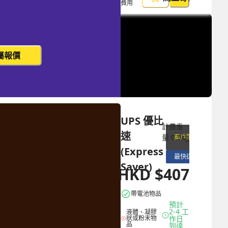
費用
屬報價
UPS 優比
計費重
速 
量
0.5
kg
商戶限定
(Express 
最快送達
Saver)
HKD
$
407
HKD
$
1140
帶電池物品
預計 
2-4 工
液體、凝膠
狀或粉末物
作日
品
到達