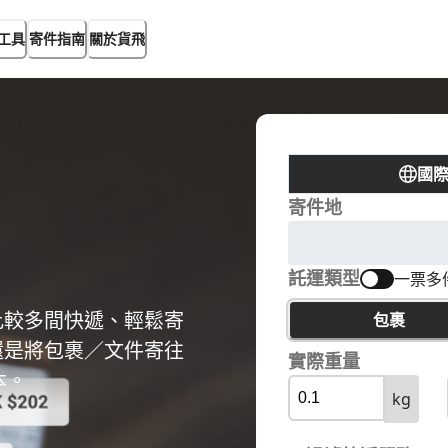
工具
寄件指南
關於貨飛
國
寄件地
託運類型
一票多
比較多間快遞、輕鬆寄
包裹
還是將包裹／文件寄往
實際重量
本。
kg