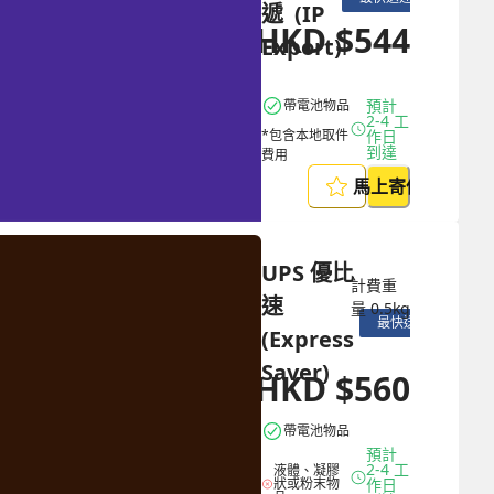
遞  (IP 
HKD
$
544
HKD
$
1414
Export)
預計 
帶電池物品
2-4 工
*包含本地取件
作日
到達
費用
馬上寄件
UPS 優比
計費重
速 
量
0.5
kg
最快送達
(Express 
Saver)
HKD
$
560
HKD
$
1568
帶電池物品
預計 
2-4 工
液體、凝膠
狀或粉末物
作日