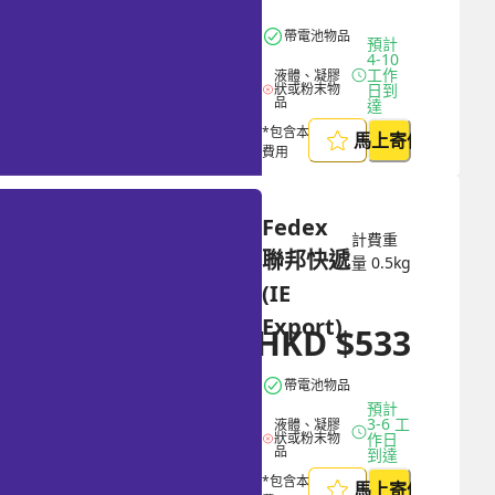
帶電池物品
預計 
4-10 
工作
液體、凝膠
狀或粉末物
日到
品
達
*包含本地取件
馬上寄件
費用
Fedex 
計費重
聯邦快遞 
量
0.5
kg
(IE 
Export)
HKD
$
533
HKD
$
1386
帶電池物品
預計 
3-6 工
液體、凝膠
狀或粉末物
作日
品
到達
*包含本地取件
馬上寄件