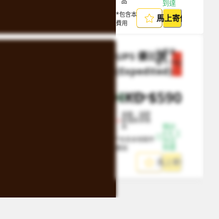
品
到達
*包含本地取件
馬上寄件
費用
計費重
UPS 優比速 
量
0.5
kg
節省 $
1062
(Expedited)
HKD
$
590
HKD
$
1652
帶電池物品
液體、凝膠
狀或粉末物
預計 
品
4-8 工
*包含本地取件
作日
到達
費用
馬上寄件