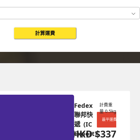
計算運費
更改搜尋
Fedex 
計費重
量
0.5
kg
聯邦快
最平運費
遞  (IC 
HKD
$
337
Export)
HKD
$
876