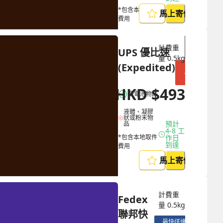
*包含本地取件
馬上寄件
費用
計費重
商戶限定
UPS 優比速 
量
0.5
kg
(Expedited)
節省 $
887
HKD
$
493
HKD
$
1380
帶電池物品
液體、凝膠
狀或粉末物
預計 
品
4-8 工
*包含本地取件
作日
到達
費用
馬上寄件
計費重
Fedex 
量
0.5
kg
聯邦快
最快送達