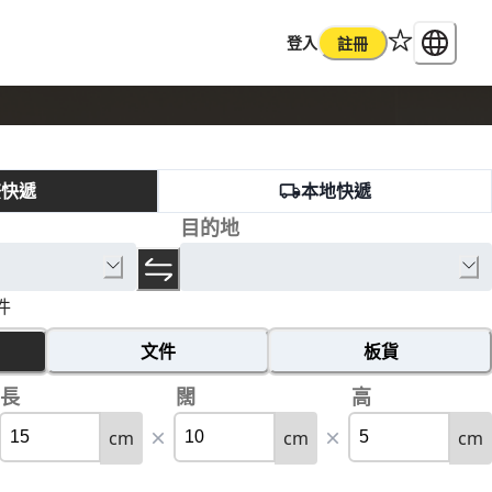
登入
註冊
際快遞
本地快遞
目的地
件
文件
板貨
長
闊
高
cm
cm
cm