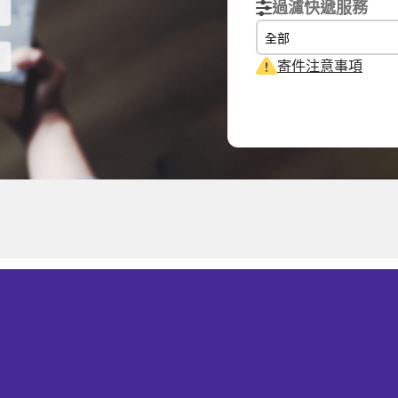
過濾快遞服務
全部
寄件注意事項
實際重量
體積重量
計費重量
尼亞
0.1
kg
0.15
kg
0.15
kg