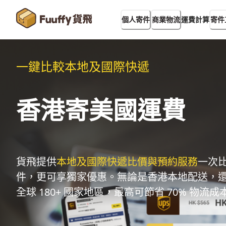
運費計算
個人寄件
商業物流
寄件
一鍵比較本地及國際快遞
香港寄美國運費
貨飛提供
本地及國際快遞比價與預約服務
一次
件，更可享獨家優惠。無論是香港本地配送，
全球 180+ 國家地區，最高可節省 70% 物流成