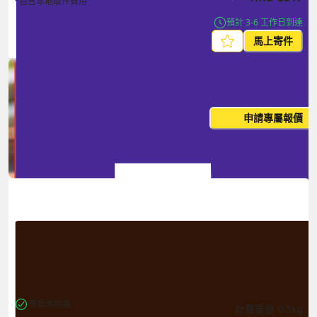
*包含本地取件費用
預計 3-6 工作日到達
馬上寄件
每月出貨量大？這個價格並非
申請專屬報價
您的最終價
帶電池物品
計費重量
0.5
kg