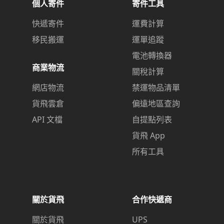
個人寄件
寄件工具
快遞寄件
運費計算
移民搬運
運單追蹤
電池轉換器
商業物流
關稅計算
網店物流
禁運物品清單
貨飛雲倉
偏遠地區查詢
API 文檔
自提點列表
貨飛 App
所有工具
關於貨飛
合作快遞商
關於貨飛
UPS