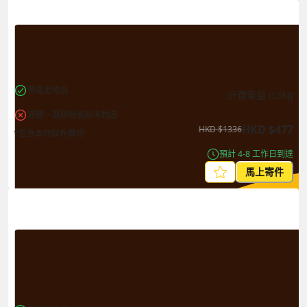
帶電池物品
計費重量
0.5
kg
液體、凝膠狀或粉末物品
HKD
$
477
HKD
$
1336
*包含本地取件費用
預計 4-8 工作日到達
馬上寄件