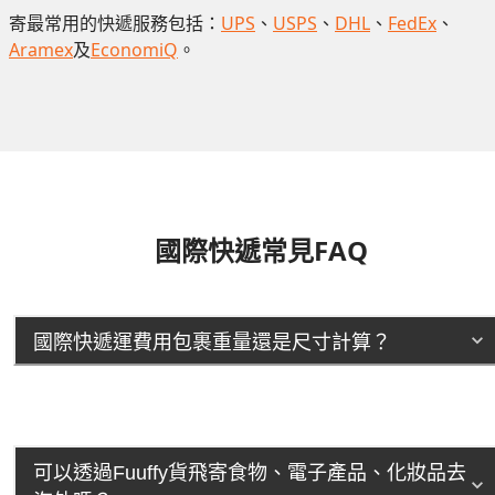
寄最常用的快遞服務包括：
UPS
、
USPS
、
DHL
、
FedEx
、
Aramex
及
EconomiQ
。
國際快遞常見FAQ
國際快遞運費用包裹重量還是尺寸計算？
可以透過Fuuffy貨飛寄食物、電子產品、化妝品去