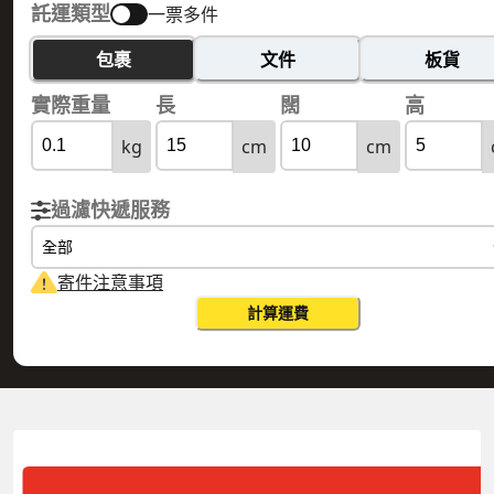
託運類型
一票多件
包裹
文件
板貨
實際重量
長
闊
高
kg
cm
cm
過濾快遞服務
全部
寄件注意事項
計算運費
HONG KONG 香港
MAURITIUS 毛里裘斯
實際重量
0.1
公斤
體積重量
0.15
公斤
計費重量
0.15
公斤
更改搜尋