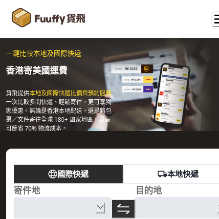
一鍵比較本地及國際快遞
香港寄美國運費
貨飛提供
本地及國際快遞比價與預約服務
一次比較多間快遞、輕鬆寄件，更可享獨
家優惠。無論是香港本地配送，還是將包
裹／文件寄往全球 180+ 國家地區，最高
可節省 70% 物流成本。
國際快遞
本地快遞
寄件地
目的地