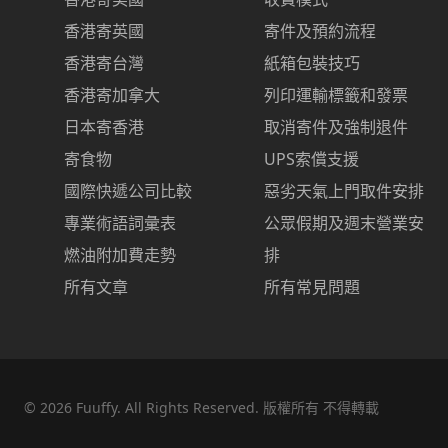
香港寄英國
寄件及預約流程
香港寄台灣
紙箱包裝技巧
香港寄加拿大
列印運輸標籤和發票
日本寄香港
取消寄件及強制退件
寄食物
UPS索償支援
國際快遞公司比較
惡劣天氣上門取件安排
專業術語詞彙表
公眾假期及週末營業安
燃油附加費走勢
排
所有文章
所有常見問題
©
2026
Fuuffy. All Rights Reserved. 版權所有 不得轉載