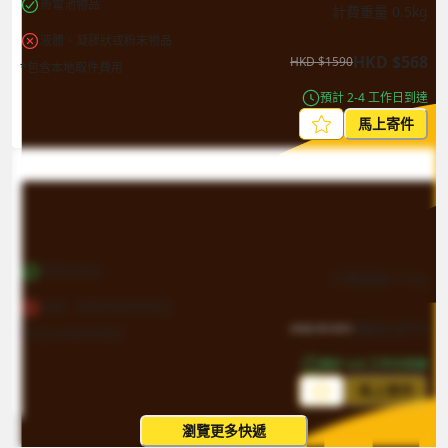
帶電池物品
計費重量
0.5
kg
液體、凝膠狀或粉末物品
HKD
$
568
HKD
$
1590
*包含本地取件費用
預計 2-4 工作日到達
馬上寄件
帶電池物品
計費重量
0.5
kg
液體、凝膠狀或粉末物品
HKD
$
711
HKD
$
1991
*包含本地取件費用
預計 4-8 工作日到達
馬上寄件
瀏覽更多快遞