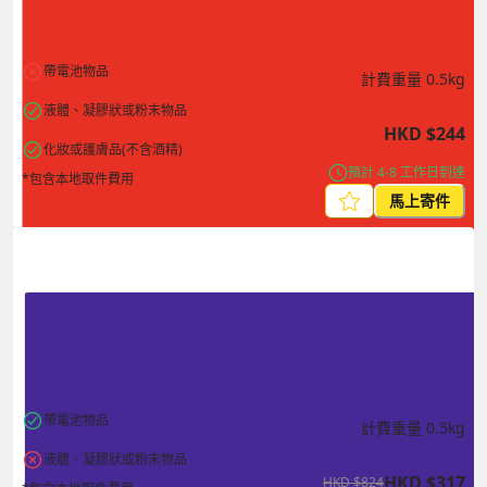
帶電池物品
計費重量
0.5
kg
液體、凝膠狀或粉末物品
HKD
$
244
化妝或護膚品(不含酒精)
預計 4-8 工作日到達
*包含本地取件費用
馬上寄件
帶電池物品
計費重量
0.5
kg
液體、凝膠狀或粉末物品
HKD
$
317
HKD
$
824