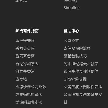
Shopline
熱門寄件指南
幫助中心
香港寄美國
收費模式
香港寄英國
寄件及預約流程
香港寄台灣
紙箱包裝技巧
香港寄加拿大
列印運輸標籤和發票
日本寄香港
取消寄件及強制退件
寄食物
UPS索償支援
國際快遞公司比較
惡劣天氣上門取件安排
專業術語詞彙表
公眾假期及週末營業安
燃油附加費走勢
排