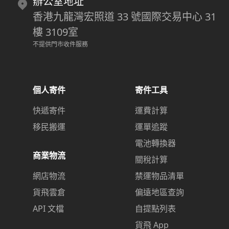
辦公室地址
香港九龍灣宏照道 33 號國際交易中心 31
樓 3109室
不提供門市收件服務
個人寄件
寄件工具
快遞寄件
運費計算
移民搬運
運單追蹤
電池轉換器
商業物流
關稅計算
網店物流
禁運物品清單
貨飛雲倉
偏遠地區查詢
API 文檔
自提點列表
貨飛 App