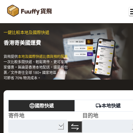
一鍵比較本地及國際快遞
香港寄美國運費
貨飛提供
本地及國際快遞比價與預約服務
一次比較多間快遞、輕鬆寄件，更可享獨
家優惠。無論是香港本地配送，還是將包
裹／文件寄往全球 180+ 國家地區，最高
可節省 70% 物流成本。
國際快遞
本地快遞
寄件地
目的地