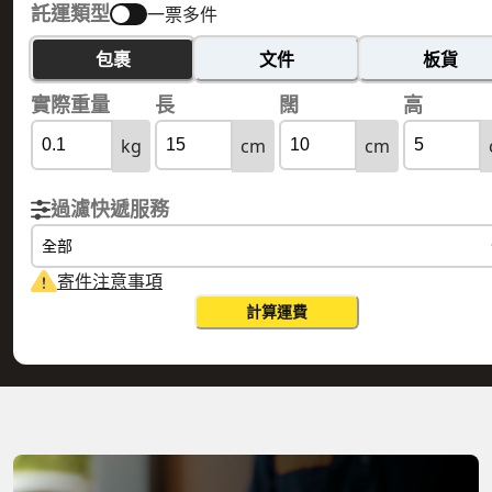
託運類型
一票多件
包裹
文件
板貨
實際重量
長
闊
高
kg
cm
cm
過濾快遞服務
全部
寄件注意事項
計算運費
HONG KONG
FRENCH SOUTHERN TERRITORIES 法國
香港
南部地區
實際重量
0.1
公斤
體積重量
0.15
公斤
計費重量
0.15
公斤